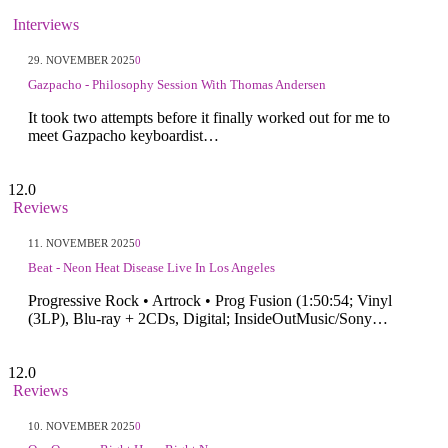
Interviews
29. NOVEMBER 2025
0
Gazpacho - Philosophy Session With Thomas Andersen
It took two attempts before it finally worked out for me to
meet Gazpacho keyboardist…
12.0
Reviews
11. NOVEMBER 2025
0
Beat - Neon Heat Disease Live In Los Angeles
Progressive Rock • Artrock • Prog Fusion (1:50:54; Vinyl
(3LP), Blu-ray + 2CDs, Digital; InsideOutMusic/Sony…
12.0
Reviews
10. NOVEMBER 2025
0