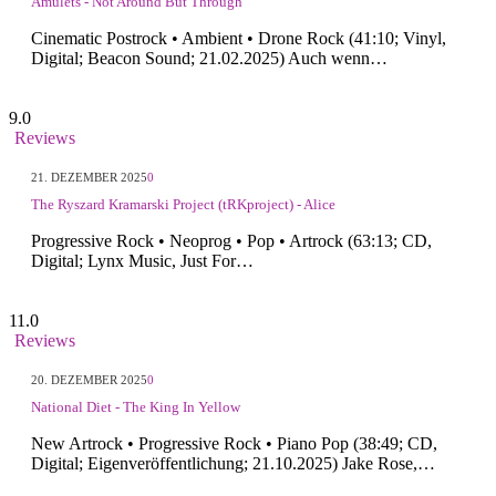
Amulets - Not Around But Through
Cinematic Postrock • Ambient • Drone Rock (41:10; Vinyl,
Digital; Beacon Sound; 21.02.2025) Auch wenn…
9.0
Reviews
21. DEZEMBER 2025
0
The Ryszard Kramarski Project (tRKproject) - Alice
Progressive Rock • Neoprog • Pop • Artrock (63:13; CD,
Digital; Lynx Music, Just For…
11.0
Reviews
20. DEZEMBER 2025
0
National Diet - The King In Yellow
New Artrock • Progressive Rock • Piano Pop (38:49; CD,
Digital; Eigenveröffentlichung; 21.10.2025) Jake Rose,…