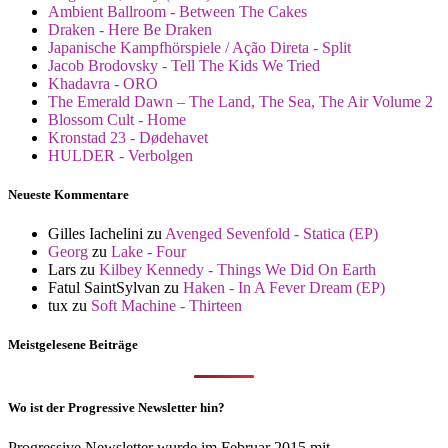
Ambient Ballroom - Between The Cakes
Draken - Here Be Draken
Japanische Kampfhörspiele / Ação Direta - Split
Jacob Brodovsky - Tell The Kids We Tried
Khadavra - ORO
The Emerald Dawn – The Land, The Sea, The Air Volume 2
Blossom Cult - Home
Kronstad 23 - Dødehavet
HULDER - Verbolgen
Neueste Kommentare
Gilles Iachelini
zu
Avenged Sevenfold - Statica (EP)
Georg
zu
Lake - Four
Lars
zu
Kilbey Kennedy - Things We Did On Earth
Fatul SaintSylvan
zu
Haken - In A Fever Dream (EP)
tux
zu
Soft Machine - Thirteen
Meistgelesene Beiträge
Wo ist der Progressive Newsletter hin?
Progressive Newsletter wurde im Februar 2015 mit