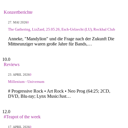
Konzertberichte
27. MAI 2026
0
The Gathering, LizZard, 25.05.26, Esch-Uelzecht (LU), Rockhal Club
Anneke, "Mandylion" und die Frage nach der Zukunft Die
Mittneunziger waren große Jahre für Bands,…
10.0
Reviews
23. APRIL 2026
0
Millenium - Universum
# Progressive Rock • Art Rock • Neo Prog (64:25; 2CD,
DVD, Blu-ray; Lynx Music/Just…
12.0
#Teapot of the week
17. APRIL 2026
0