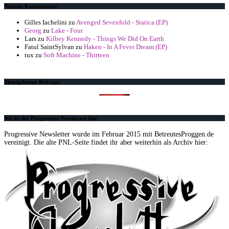
Neueste Kommentare
Gilles Iachelini
zu
Avenged Sevenfold - Statica (EP)
Georg
zu
Lake - Four
Lars
zu
Kilbey Kennedy - Things We Did On Earth
Fatul SaintSylvan
zu
Haken - In A Fever Dream (EP)
tux
zu
Soft Machine - Thirteen
Meistgelesene Beiträge
Wo ist der Progressive Newsletter hin?
Progressive Newsletter wurde im Februar 2015 mit BetreutesProggen.de
vereinigt. Die alte PNL-Seite findet ihr aber weiterhin als Archiv hier: