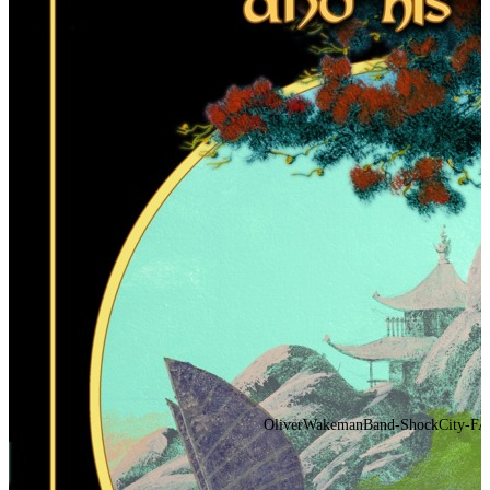
OliverWakemanBand-ShockCity-FAP