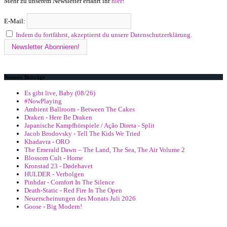
Mehr zu unserem Newsletter erfahrt ihr
hier
!
E-Mail:
Indem du fortfährst, akzeptierst du unsere Datenschutzerklärung.
Neueste Beiträge
Es gibt live, Baby (08/26)
#NowPlaying
Ambient Ballroom - Between The Cakes
Draken - Here Be Draken
Japanische Kampfhörspiele / Ação Direta - Split
Jacob Brodovsky - Tell The Kids We Tried
Khadavra - ORO
The Emerald Dawn – The Land, The Sea, The Air Volume 2
Blossom Cult - Home
Kronstad 23 - Dødehavet
HULDER - Verbolgen
Pinhdar - Comfort In The Silence
Death-Static - Red Fire In The Open
Neuerscheinungen des Monats Juli 2026
Goose - Big Modern!