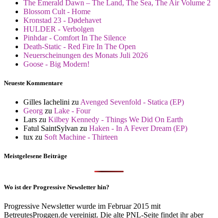
The Emerald Dawn – The Land, The Sea, The Air Volume 2
Blossom Cult - Home
Kronstad 23 - Dødehavet
HULDER - Verbolgen
Pinhdar - Comfort In The Silence
Death-Static - Red Fire In The Open
Neuerscheinungen des Monats Juli 2026
Goose - Big Modern!
Neueste Kommentare
Gilles Iachelini
zu
Avenged Sevenfold - Statica (EP)
Georg
zu
Lake - Four
Lars
zu
Kilbey Kennedy - Things We Did On Earth
Fatul SaintSylvan
zu
Haken - In A Fever Dream (EP)
tux
zu
Soft Machine - Thirteen
Meistgelesene Beiträge
Wo ist der Progressive Newsletter hin?
Progressive Newsletter wurde im Februar 2015 mit
BetreutesProggen.de vereinigt. Die alte PNL-Seite findet ihr aber