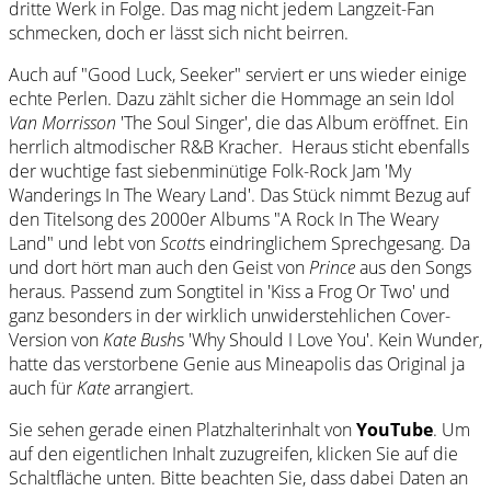
dritte Werk in Folge. Das mag nicht jedem Langzeit-Fan
schmecken, doch er lässt sich nicht beirren.
Auch auf "Good Luck, Seeker" serviert er uns wieder einige
echte Perlen. Dazu zählt sicher die Hommage an sein Idol
Van Morrisson
'The Soul Singer', die das Album eröffnet. Ein
herrlich altmodischer R&B Kracher. Heraus sticht ebenfalls
der wuchtige fast siebenminütige Folk-Rock Jam 'My
Wanderings In The Weary Land'. Das Stück nimmt Bezug auf
den Titelsong des 2000er Albums "A Rock In The Weary
Land" und lebt von
Scott
s eindringlichem Sprechgesang. Da
und dort hört man auch den Geist von
Prince
aus den Songs
heraus. Passend zum Songtitel in 'Kiss a Frog Or Two' und
ganz besonders in der wirklich unwiderstehlichen Cover-
Version von
Kate Bush
s 'Why Should I Love You'. Kein Wunder,
hatte das verstorbene Genie aus Mineapolis das Original ja
auch für
Kate
arrangiert.
Sie sehen gerade einen Platzhalterinhalt von
YouTube
. Um
auf den eigentlichen Inhalt zuzugreifen, klicken Sie auf die
Schaltfläche unten. Bitte beachten Sie, dass dabei Daten an