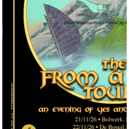
OliverWakemanBand-ShockCity-FA