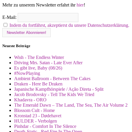
Mehr zu unserem Newsletter erfahrt ihr
hier
!
E-Mail:
Indem du fortfährst, akzeptierst du unsere Datenschutzerklärung.
Neueste Beiträge
Wish - The Endless Winter
Driving Mrs. Satan - Late Ever After
Es gibt live, Baby (08/26)
#NowPlaying
Ambient Ballroom - Between The Cakes
Draken - Here Be Draken
Japanische Kampfhörspiele / Ação Direta - Split
Jacob Brodovsky - Tell The Kids We Tried
Khadavra - ORO
The Emerald Dawn – The Land, The Sea, The Air Volume 2
Blossom Cult - Home
Kronstad 23 - Dødehavet
HULDER - Verbolgen
Pinhdar - Comfort In The Silence
Death-Static - Red Fire In The Open