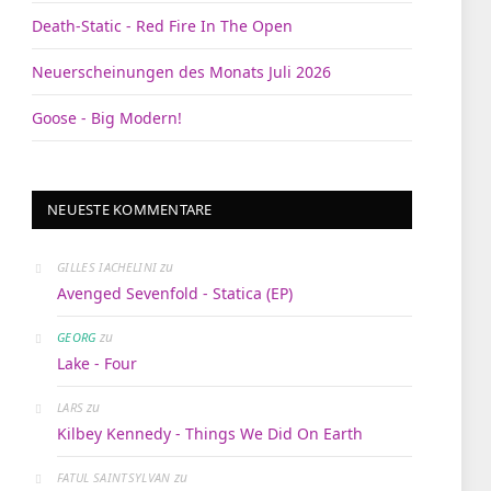
Death-Static - Red Fire In The Open
Neuerscheinungen des Monats Juli 2026
Goose - Big Modern!
NEUESTE KOMMENTARE
zu
GILLES IACHELINI
Avenged Sevenfold - Statica (EP)
zu
GEORG
Lake - Four
zu
LARS
Kilbey Kennedy - Things We Did On Earth
zu
FATUL SAINTSYLVAN