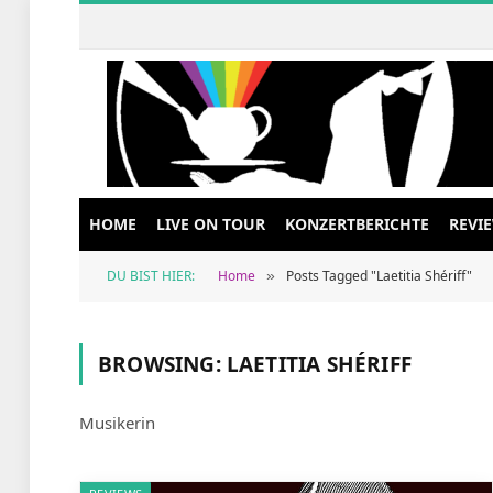
HOME
LIVE ON TOUR
KONZERTBERICHTE
REVI
DU BIST HIER:
Home
Posts Tagged "Laetitia Shériff"
»
BROWSING:
LAETITIA SHÉRIFF
Musikerin