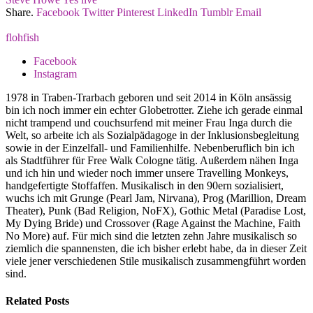
Share.
Facebook
Twitter
Pinterest
LinkedIn
Tumblr
Email
flohfish
Facebook
Instagram
1978 in Traben-Trarbach geboren und seit 2014 in Köln ansässig
bin ich noch immer ein echter Globetrotter. Ziehe ich gerade einmal
nicht trampend und couchsurfend mit meiner Frau Inga durch die
Welt, so arbeite ich als Sozialpädagoge in der Inklusionsbegleitung
sowie in der Einzelfall- und Familienhilfe. Nebenberuflich bin ich
als Stadtführer für Free Walk Cologne tätig. Außerdem nähen Inga
und ich hin und wieder noch immer unsere Travelling Monkeys,
handgefertigte Stoffaffen. Musikalisch in den 90ern sozialisiert,
wuchs ich mit Grunge (Pearl Jam, Nirvana), Prog (Marillion, Dream
Theater), Punk (Bad Religion, NoFX), Gothic Metal (Paradise Lost,
My Dying Bride) und Crossover (Rage Against the Machine, Faith
No More) auf. Für mich sind die letzten zehn Jahre musikalisch so
ziemlich die spannensten, die ich bisher erlebt habe, da in dieser Zeit
viele jener verschiedenen Stile musikalisch zusammengführt worden
sind.
Related
Posts