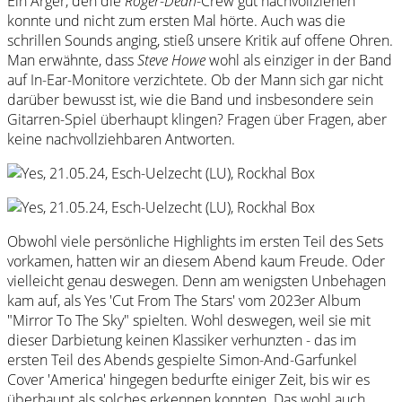
Ein Ärger, den die
Roger
-
Dean
-Crew gut nachvollziehen
konnte und nicht zum ersten Mal hörte. Auch was die
schrillen Sounds anging, stieß unsere Kritik auf offene Ohren.
Man erwähnte, dass
Steve Howe
wohl als einziger in der Band
auf In-Ear-Monitore verzichtete. Ob der Mann sich gar nicht
darüber bewusst ist, wie die Band und insbesondere sein
Gitarren-Spiel überhaupt klingen? Fragen über Fragen, aber
keine nachvollziehbaren Antworten.
Obwohl viele persönliche Highlights im ersten Teil des Sets
vorkamen, hatten wir an diesem Abend kaum Freude. Oder
vielleicht genau deswegen. Denn am wenigsten Unbehagen
kam auf, als Yes 'Cut From The Stars' vom 2023er Album
"Mirror To The Sky" spielten. Wohl deswegen, weil sie mit
dieser Darbietung keinen Klassiker verhunzten - das im
ersten Teil des Abends gespielte Simon-And-Garfunkel
Cover 'America' hingegen bedurfte einiger Zeit, bis wir es
überhaupt als solches erkennen konnten. Das wohl auch