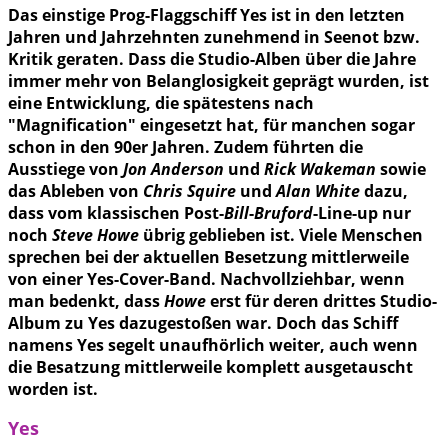
Das einstige Prog-Flaggschiff Yes ist in den letzten
Jahren und Jahrzehnten zunehmend in Seenot bzw.
Kritik geraten. Dass die Studio-Alben über die Jahre
immer mehr von Belanglosigkeit geprägt wurden, ist
eine Entwicklung, die spätestens nach
"Magnification" eingesetzt hat, für manchen sogar
schon in den 90er Jahren. Zudem führten die
Ausstiege von
Jon Anderson
und
Rick Wakeman
sowie
das Ableben von
Chris Squire
und
Alan White
dazu,
dass vom klassischen Post-
Bill
-
Bruford
-Line-up nur
noch
Steve Howe
übrig geblieben ist. Viele Menschen
sprechen bei der aktuellen Besetzung mittlerweile
von einer Yes-Cover-Band. Nachvollziehbar, wenn
man bedenkt, dass
Howe
erst für deren drittes Studio-
Album zu Yes dazugestoßen war. Doch das Schiff
namens Yes segelt unaufhörlich weiter, auch wenn
die Besatzung mittlerweile komplett ausgetauscht
worden ist.
Yes