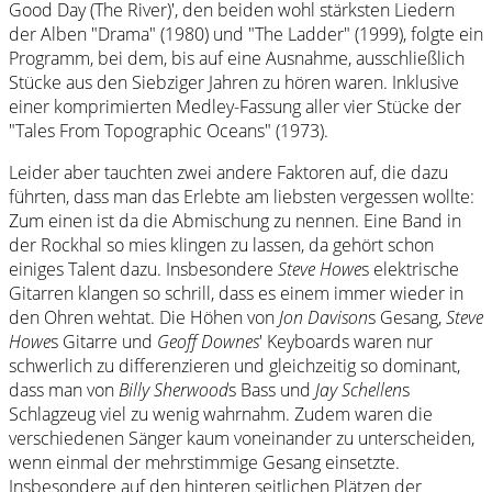
Good Day (The River)', den beiden wohl stärksten Liedern
der Alben "Drama" (1980) und "The Ladder" (1999), folgte ein
Programm, bei dem, bis auf eine Ausnahme, ausschließlich
Stücke aus den Siebziger Jahren zu hören waren. Inklusive
einer komprimierten Medley-Fassung aller vier Stücke der
"Tales From Topographic Oceans" (1973).
Leider aber tauchten zwei andere Faktoren auf, die dazu
führten, dass man das Erlebte am liebsten vergessen wollte:
Zum einen ist da die Abmischung zu nennen. Eine Band in
der Rockhal so mies klingen zu lassen, da gehört schon
einiges Talent dazu. Insbesondere
Steve Howe
s elektrische
Gitarren klangen so schrill, dass es einem immer wieder in
den Ohren wehtat. Die Höhen von
Jon Davison
s Gesang,
Steve
Howe
s Gitarre und
Geoff Downes
' Keyboards waren nur
schwerlich zu differenzieren und gleichzeitig so dominant,
dass man von
Billy Sherwood
s Bass und
Jay Schellen
s
Schlagzeug viel zu wenig wahrnahm. Zudem waren die
verschiedenen Sänger kaum voneinander zu unterscheiden,
wenn einmal der mehrstimmige Gesang einsetzte.
Insbesondere auf den hinteren seitlichen Plätzen der