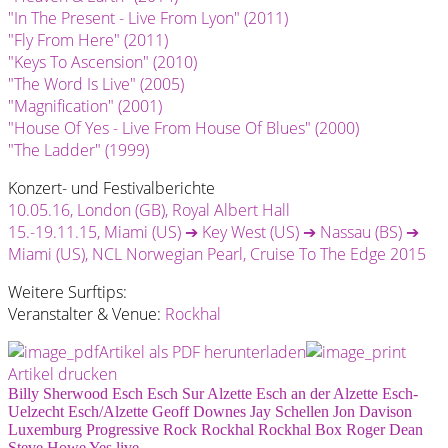
"In The Present - Live From Lyon" (2011)
"Fly From Here" (2011)
"Keys To Ascension" (2010)
"The Word Is Live" (2005)
"Magnification" (2001)
"House Of Yes - Live From House Of Blues" (2000)
"The Ladder" (1999)
Konzert- und Festivalberichte
10.05.16, London (GB), Royal Albert Hall
15.-19.11.15, Miami (US) ➔ Key West (US) ➔ Nassau (BS) ➔
Miami (US), NCL Norwegian Pearl, Cruise To The Edge 2015
Weitere Surftips:
Veranstalter & Venue:
Rockhal
Artikel als PDF herunterladen
Artikel drucken
Billy Sherwood
Esch
Esch Sur Alzette
Esch an der Alzette
Esch-
Uelzecht
Esch/Alzette
Geoff Downes
Jay Schellen
Jon Davison
Luxemburg
Progressive Rock
Rockhal
Rockhal Box
Roger Dean
Steve Howe
Yes
live