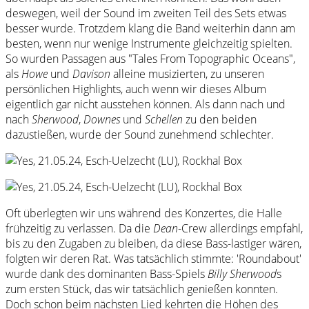
deswegen, weil der Sound im zweiten Teil des Sets etwas
besser wurde. Trotzdem klang die Band weiterhin dann am
besten, wenn nur wenige Instrumente gleichzeitig spielten.
So wurden Passagen aus "Tales From Topographic Oceans",
als
Howe
und
Davison
alleine musizierten, zu unseren
persönlichen Highlights, auch wenn wir dieses Album
eigentlich gar nicht ausstehen können. Als dann nach und
nach
Sherwood
,
Downes
und
Schellen
zu den beiden
dazustießen, wurde der Sound zunehmend schlechter.
Oft überlegten wir uns während des Konzertes, die Halle
frühzeitig zu verlassen. Da die
Dean
-Crew allerdings empfahl,
bis zu den Zugaben zu bleiben, da diese Bass-lastiger wären,
folgten wir deren Rat. Was tatsächlich stimmte: 'Roundabout'
wurde dank des dominanten Bass-Spiels
Billy Sherwood
s
zum ersten Stück, das wir tatsächlich genießen konnten.
Doch schon beim nächsten Lied kehrten die Höhen des