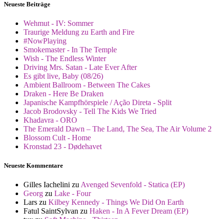
Neueste Beiträge
Wehmut - IV: Sommer
Traurige Meldung zu Earth and Fire
#NowPlaying
Smokemaster - In The Temple
Wish - The Endless Winter
Driving Mrs. Satan - Late Ever After
Es gibt live, Baby (08/26)
Ambient Ballroom - Between The Cakes
Draken - Here Be Draken
Japanische Kampfhörspiele / Ação Direta - Split
Jacob Brodovsky - Tell The Kids We Tried
Khadavra - ORO
The Emerald Dawn – The Land, The Sea, The Air Volume 2
Blossom Cult - Home
Kronstad 23 - Dødehavet
Neueste Kommentare
Gilles Iachelini
zu
Avenged Sevenfold - Statica (EP)
Georg
zu
Lake - Four
Lars
zu
Kilbey Kennedy - Things We Did On Earth
Fatul SaintSylvan
zu
Haken - In A Fever Dream (EP)