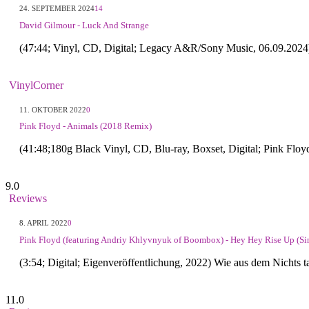
24. SEPTEMBER 2024
14
David Gilmour - Luck And Strange
(47:44; Vinyl, CD, Digital; Legacy A&R/Sony Music, 06.09.2024)
VinylCorner
11. OKTOBER 2022
0
Pink Floyd - Animals (2018 Remix)
(41:48;180g Black Vinyl, CD, Blu-ray, Boxset, Digital; Pink Fl
9.0
Reviews
8. APRIL 2022
0
Pink Floyd (featuring Andriy Khlyvnyuk of Boombox) - Hey Hey Rise Up (Si
(3:54; Digital; Eigenveröffentlichung, 2022) Wie aus dem Nichts t
11.0