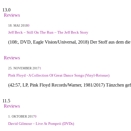
13.0
Reviews
18. MAI 2018
0
Jeff Beck – Still On The Run – The Jeff Beck Story
(108:, DVD, Eagle Vision/Universal, 2018) Der Stoff aus dem di
Reviews
25. NOVEMBER 2017
1
Pink Floyd - A Collection Of Great Dance Songs (Vinyl-Reissue)
(42:57, LP, Pink Floyd Records/Warner, 1981/2017) Tänzchen gef
11.5
Reviews
1. OKTOBER 2017
0
David Gilmour – Live At Pompeii (DVDs)