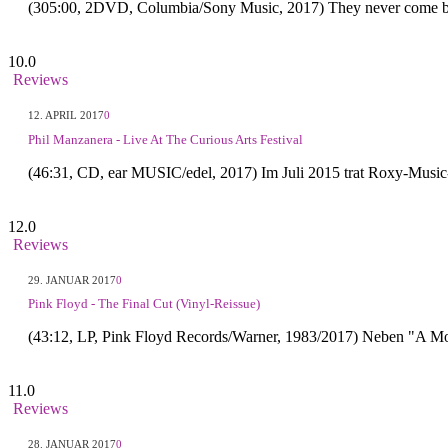
(305:00, 2DVD, Columbia/Sony Music, 2017) They never come ba
10.0
Reviews
12. APRIL 2017
0
Phil Manzanera - Live At The Curious Arts Festival
(46:31, CD, ear MUSIC/edel, 2017) Im Juli 2015 trat Roxy-Music
12.0
Reviews
29. JANUAR 2017
0
Pink Floyd - The Final Cut (Vinyl-Reissue)
(43:12, LP, Pink Floyd Records/Warner, 1983/2017) Neben "A M
11.0
Reviews
28. JANUAR 2017
0