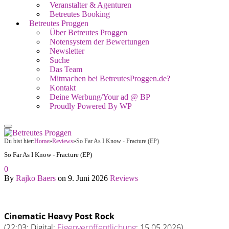
Veranstalter & Agenturen
Betreutes Booking
Betreutes Proggen
Über Betreutes Proggen
Notensystem der Bewertungen
Newsletter
Suche
Das Team
Mitmachen bei BetreutesProggen.de?
Kontakt
Deine Werbung/Your ad @ BP
Proudly Powered By WP
Du bist hier:
Home
»
Reviews
»
So Far As I Know - Fracture (EP)
So Far As I Know - Fracture (EP)
0
By
Rajko Baers
on
9. Juni 2026
Reviews
Cinematic Heavy Post Rock
(22:03; Digital;
Eigenveröffentlichung
; 15.05.2026)