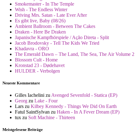
Smokemaster - In The Temple
Wish - The Endless Winter
Driving Mrs. Satan - Late Ever After
Es gibt live, Baby (08/26)
Ambient Ballroom - Between The Cakes
Draken - Here Be Draken
Japanische Kampfhörspiele / Ação Direta - Split
Jacob Brodovsky - Tell The Kids We Tried
Khadavra - ORO
The Emerald Dawn – The Land, The Sea, The Air Volume 2
Blossom Cult - Home
Kronstad 23 - Dødehavet
HULDER - Verbolgen
Neueste Kommentare
Gilles Iachelini
zu
Avenged Sevenfold - Statica (EP)
Georg
zu
Lake - Four
Lars
zu
Kilbey Kennedy - Things We Did On Earth
Fatul SaintSylvan
zu
Haken - In A Fever Dream (EP)
tux
zu
Soft Machine - Thirteen
Meistgelesene Beiträge