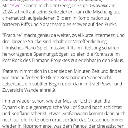
Mit
"Awe"
konnte mich der Georgier
Sergei Guselnikov
in
2024 schnell auf seine Seite ziehen, kam die Mischung aus
cinematisch aufgeladenen Bildern in Kombination zu
härteren Riffs und Sprachsamples schwer auf den Punkt.
"Fracture" macht genau da weiter, zwei kurze Intermezzi und
drei längere Stücke sind Inhalt der Veröffentlichung.
Filmisches Piano-Spiel, massive Riffs im Titelsong schaffen
hervorragende Spannungsbögen, spielen die Kontraste im
Post Rock des Einmann-Projektes gut erlebbar in den Fokus.
'Pattern' nimmt sich in über sieben Minuten Zeit und findet
wie eine aufgehende Blume Resonanz im Sonnenlicht.
Leise/Laut, ein subtiler Beginn, der dann mit viel Power und
Zuversicht Wände einreißt.
Immer wieder schön, wie der Musiker Licht flutet, die
Dynamik in die genretypische Wall of Sound hoch schichtet
und Kopfkino schenkt. Etwas Größenwahn kommt dann auch
noch auf die Torte oben drauf, drückt das Crescendo immer
wieder in Kippmomente, was dem Pathos, der cineastischen