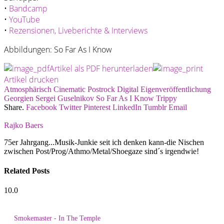
•
Bandcamp
•
YouTube
•
Rezensionen, Liveberichte & Interviews
Abbildungen: So Far As I Know
Artikel als PDF herunterladen
Artikel drucken
Atmosphärisch
Cinematic Postrock
Digital
Eigenveröffentlichung
Georgien
Sergei Guselnikov
So Far As I Know
Trippy
Share.
Facebook
Twitter
Pinterest
LinkedIn
Tumblr
Email
Rajko Baers
75er Jahrgang...Musik-Junkie seit ich denken kann-die Nischen
zwischen Post/Prog/Athmo/Metal/Shoegaze sind´s irgendwie!
Related
Posts
10.0
Smokemaster - In The Temple