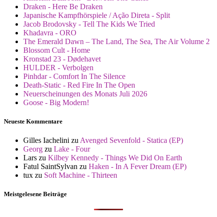
Draken - Here Be Draken
Japanische Kampfhörspiele / Ação Direta - Split
Jacob Brodovsky - Tell The Kids We Tried
Khadavra - ORO
The Emerald Dawn – The Land, The Sea, The Air Volume 2
Blossom Cult - Home
Kronstad 23 - Dødehavet
HULDER - Verbolgen
Pinhdar - Comfort In The Silence
Death-Static - Red Fire In The Open
Neuerscheinungen des Monats Juli 2026
Goose - Big Modern!
Neueste Kommentare
Gilles Iachelini
zu
Avenged Sevenfold - Statica (EP)
Georg
zu
Lake - Four
Lars
zu
Kilbey Kennedy - Things We Did On Earth
Fatul SaintSylvan
zu
Haken - In A Fever Dream (EP)
tux
zu
Soft Machine - Thirteen
Meistgelesene Beiträge