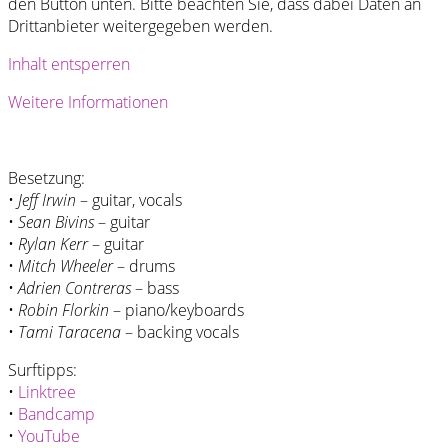
den Button unten. Bitte beachten Sie, dass dabei Daten an
Drittanbieter weitergegeben werden.
Inhalt entsperren
Weitere Informationen
Besetzung:
•
Jeff Irwin
– guitar, vocals
•
Sean Bivins
– guitar
•
Rylan Kerr
– guitar
•
Mitch Wheeler
– drums
•
Adrien Contreras
– bass
•
Robin Florkin
– piano/keyboards
•
Tami Taracena
– backing vocals
Surftipps:
•
Linktree
•
Bandcamp
•
YouTube