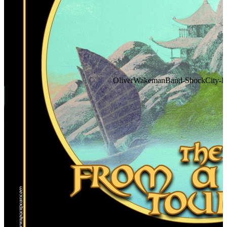
OliverWakemanBand-ShockCity-FA