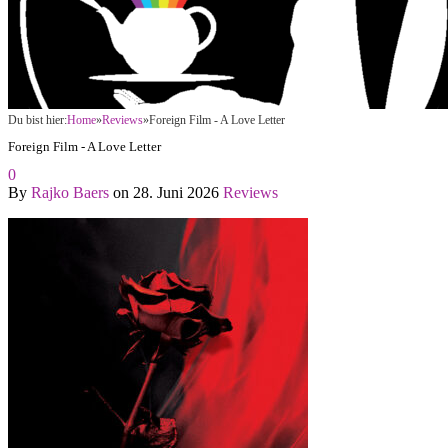
Du bist hier:
Home
»
Reviews
»
Foreign Film - A Love Letter
Foreign Film - A Love Letter
0
By
Rajko Baers
on
28. Juni 2026
Reviews