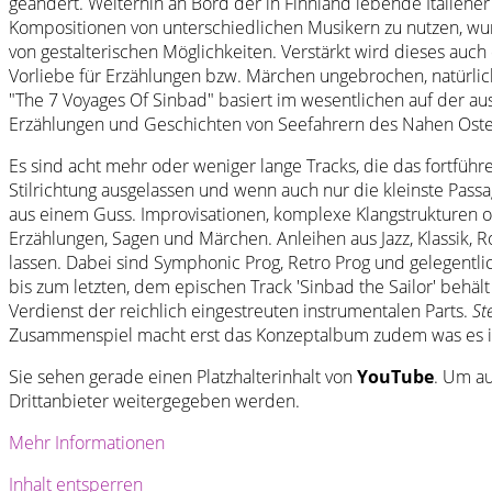
geändert. Weiterhin an Bord der in Finnland lebende Italiene
Kompositionen von unterschiedlichen Musikern zu nutzen, wurd
von gestalterischen Möglichkeiten. Verstärkt wird dieses auch
Vorliebe für Erzählungen bzw. Märchen ungebrochen, natürlich
"The 7 Voyages Of Sinbad" basiert im wesentlichen auf der
Erzählungen und Geschichten von Seefahrern des Nahen Osten
Es sind acht mehr oder weniger lange Tracks, die das fortführ
Stilrichtung ausgelassen und wenn auch nur die kleinste Passag
aus einem Guss. Improvisationen, komplexe Klangstrukturen od
Erzählungen, Sagen und Märchen. Anleihen aus Jazz, Klassik,
lassen. Dabei sind Symphonic Prog, Retro Prog und gelegentli
bis zum letzten, dem epischen Track 'Sinbad the Sailor' behäl
Verdienst der reichlich eingestreuten instrumentalen Parts.
St
Zusammenspiel macht erst das Konzeptalbum zudem was es ist 
Sie sehen gerade einen Platzhalterinhalt von
YouTube
. Um au
Drittanbieter weitergegeben werden.
Mehr Informationen
Inhalt entsperren