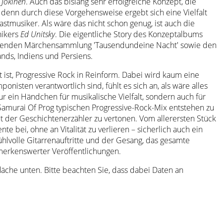
 Jokinen
. Auch das bislang sehr erfolgreiche Konzept, die
 denn durch diese Vorgehensweise ergebt sich eine Vielfalt
astmusiker. Als wäre das nicht schon genug, ist auch die
hikers
Ed Unitsky
. Die eigentliche Story des Konzeptalbums
tammenden Märchensammlung 'Tausendundeine Nacht' sowie den
ds, Indiens und Persiens.
t ist, Progressive Rock in Reinform. Dabei wird kaum eine
nisten verantwortlich sind, fühlt es sich an, als wäre alles
r ein Händchen für musikalische Vielfalt, sondern auch für
Samurai Of Prog typischen Progressive-Rock-Mix entstehen zu
t der Geschichtenerzähler zu vertonen. Vom allerersten Stück
 bei, ohne an Vitalität zu verlieren – sicherlich auch ein
hlvolle Gitarrenauftritte und der Gesang, das gesamte
merkenswerter Veröffentlichungen.
tfläche unten. Bitte beachten Sie, dass dabei Daten an