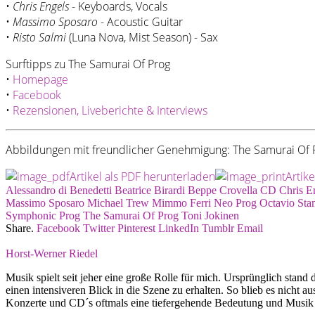
•
Chris Engels
- Keyboards, Vocals
•
Massimo Sposaro
- Acoustic Guitar
•
Risto Salmi
(Luna Nova, Mist Season) - Sax
Surftipps zu The Samurai Of Prog
•
Homepage
•
Facebook
•
Rezensionen, Liveberichte & Interviews
Abbildungen mit freundlicher Genehmigung: The Samurai Of P
Artikel als PDF herunterladen
Artik
Alessandro di Benedetti
Beatrice Birardi
Beppe Crovella
CD
Chris E
Massimo Sposaro
Michael Trew
Mimmo Ferri
Neo Prog
Octavio Sta
Symphonic Prog
The Samurai Of Prog
Toni Jokinen
Share.
Facebook
Twitter
Pinterest
LinkedIn
Tumblr
Email
Horst-Werner Riedel
Musik spielt seit jeher eine große Rolle für mich. Ursprünglich sta
einen intensiveren Blick in die Szene zu erhalten. So blieb es nich
Konzerte und CD´s oftmals eine tiefergehende Bedeutung und Musik 