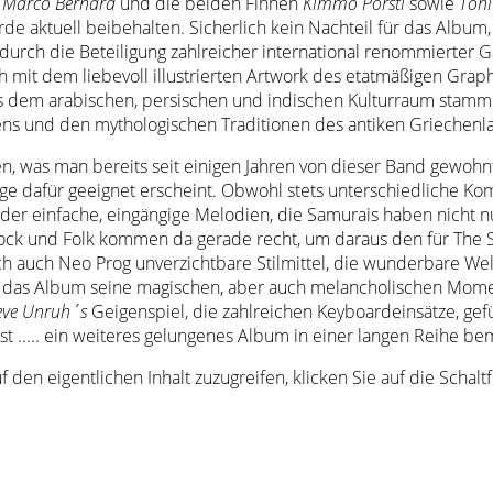
r
Marco Bernard
und die beiden Finnen
Kimmo Pörsti
sowie
Toni
e aktuell beibehalten. Sicherlich kein Nachteil für das Album,
 durch die Beteiligung zahlreicher international renommierter G
 mit dem liebevoll illustrierten Artwork des etatmäßigen Grap
 aus dem arabischen, persischen und indischen Kulturraum s
s und den mythologischen Traditionen des antiken Griechenlan
en, was man bereits seit einigen Jahren von dieser Band gewohn
e dafür geeignet erscheint. Obwohl stets unterschiedliche Kompo
er einfache, eingängige Melodien, die Samurais haben nicht nu
 Rock und Folk kommen da gerade recht, um daraus den für The 
ch auch Neo Prog unverzichtbare Stilmittel, die wunderbare Wel
t das Album seine magischen, aber auch melancholischen Momente
eve Unruh´s
Geigenspiel, die zahlreichen Keyboardeinsätze, gefü
..... ein weiteres gelungenes Album in einer langen Reihe be
f den eigentlichen Inhalt zuzugreifen, klicken Sie auf die Schal