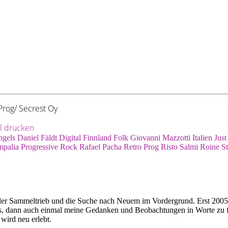
rog/ Secrest Oy
el drucken
ngels
Daniel Fäldt
Digital
Finnland
Folk
Giovanni Mazzotti
Italien
Just
mpalia
Progressive Rock
Rafael Pacha
Retro Prog
Risto Salmi
Roine St
nd der Sammeltrieb und die Suche nach Neuem im Vordergrund. Erst 2005
t aus, dann auch einmal meine Gedanken und Beobachtungen in Worte zu f
wird neu erlebt.