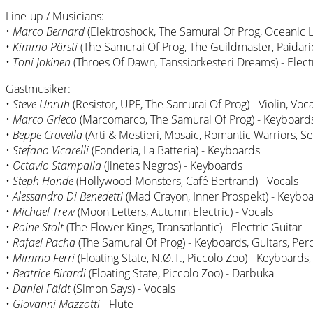
Line-up / Musicians:
•
Marco Bernard
(Elektroshock, The Samurai Of Prog, Oceanic L
•
Kimmo Pörsti
(The Samurai Of Prog, The Guildmaster, Paidari
•
Toni Jokinen
(Throes Of Dawn, Tanssiorkesteri Dreams) - Elect
Gastmusiker:
•
Steve Unruh
(Resistor, UPF, The Samurai Of Prog) - Violin, Voca
•
Marco Grieco
(Marcomarco, The Samurai Of Prog) - Keyboards,
•
Beppe Crovella
(Arti & Mestieri, Mosaic, Romantic Warriors, S
•
Stefano Vicarelli
(Fonderia, La Batteria) - Keyboards
•
Octavio Stampalia
(Jinetes Negros) - Keyboards
•
Steph Honde
(Hollywood Monsters, Café Bertrand) - Vocals
•
Alessandro Di Benedetti
(Mad Crayon, Inner Prospekt) - Keybo
•
Michael Trew
(Moon Letters, Autumn Electric) - Vocals
•
Roine Stolt
(The Flower Kings, Transatlantic) - Electric Guitar
•
Rafael Pacha
(The Samurai Of Prog) - Keyboards, Guitars, Percu
•
Mimmo Ferri
(Floating State, N.Ø.T., Piccolo Zoo) - Keyboards,
•
Beatrice Birardi
(Floating State, Piccolo Zoo) - Darbuka
•
Daniel Fäldt
(Simon Says) - Vocals
•
Giovanni Mazzotti
- Flute