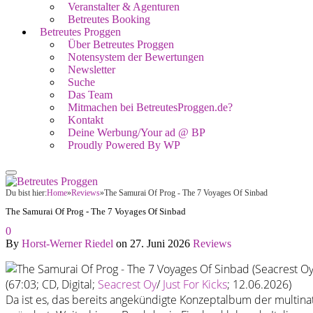
Veranstalter & Agenturen
Betreutes Booking
Betreutes Proggen
Über Betreutes Proggen
Notensystem der Bewertungen
Newsletter
Suche
Das Team
Mitmachen bei BetreutesProggen.de?
Kontakt
Deine Werbung/Your ad @ BP
Proudly Powered By WP
Du bist hier:
Home
»
Reviews
»
The Samurai Of Prog - The 7 Voyages Of Sinbad
The Samurai Of Prog - The 7 Voyages Of Sinbad
0
By
Horst-Werner Riedel
on
27. Juni 2026
Reviews
(67:03; CD, Digital;
Seacrest Oy
/
Just For Kicks
; 12.06.2026)
Da ist es, das bereits angekündigte Konzeptalbum der multin