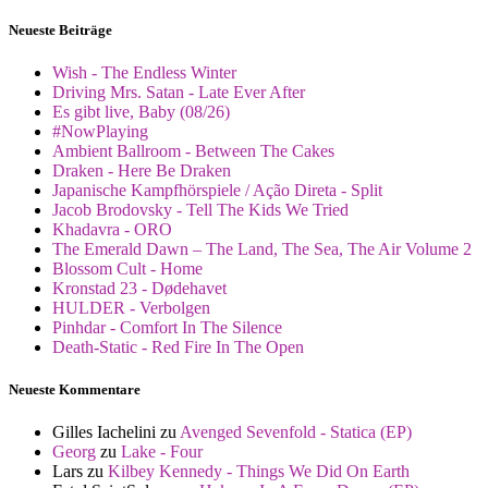
Neueste Beiträge
Wish - The Endless Winter
Driving Mrs. Satan - Late Ever After
Es gibt live, Baby (08/26)
#NowPlaying
Ambient Ballroom - Between The Cakes
Draken - Here Be Draken
Japanische Kampfhörspiele / Ação Direta - Split
Jacob Brodovsky - Tell The Kids We Tried
Khadavra - ORO
The Emerald Dawn – The Land, The Sea, The Air Volume 2
Blossom Cult - Home
Kronstad 23 - Dødehavet
HULDER - Verbolgen
Pinhdar - Comfort In The Silence
Death-Static - Red Fire In The Open
Neueste Kommentare
Gilles Iachelini
zu
Avenged Sevenfold - Statica (EP)
Georg
zu
Lake - Four
Lars
zu
Kilbey Kennedy - Things We Did On Earth