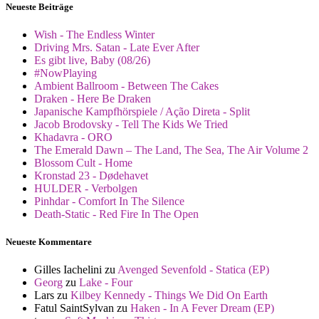
Neueste Beiträge
Wish - The Endless Winter
Driving Mrs. Satan - Late Ever After
Es gibt live, Baby (08/26)
#NowPlaying
Ambient Ballroom - Between The Cakes
Draken - Here Be Draken
Japanische Kampfhörspiele / Ação Direta - Split
Jacob Brodovsky - Tell The Kids We Tried
Khadavra - ORO
The Emerald Dawn – The Land, The Sea, The Air Volume 2
Blossom Cult - Home
Kronstad 23 - Dødehavet
HULDER - Verbolgen
Pinhdar - Comfort In The Silence
Death-Static - Red Fire In The Open
Neueste Kommentare
Gilles Iachelini
zu
Avenged Sevenfold - Statica (EP)
Georg
zu
Lake - Four
Lars
zu
Kilbey Kennedy - Things We Did On Earth
Fatul SaintSylvan
zu
Haken - In A Fever Dream (EP)