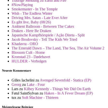
Traurige Meldung zu Earth and Fire
#NowPlaying
Smokemaster - In The Temple
Wish - The Endless Winter
Driving Mrs. Satan - Late Ever After
Es gibt live, Baby (08/26)
Ambient Ballroom - Between The Cakes
Draken - Here Be Draken
Japanische Kampfhörspiele / Ação Direta - Split
Jacob Brodovsky - Tell The Kids We Tried
Khadavra - ORO
The Emerald Dawn – The Land, The Sea, The Air Volume 2
Blossom Cult - Home
Kronstad 23 - Dødehavet
HULDER - Verbolgen
Neueste Kommentare
Gilles Iachelini
zu
Avenged Sevenfold - Statica (EP)
Georg
zu
Lake - Four
Lars
zu
Kilbey Kennedy - Things We Did On Earth
Fatul SaintSylvan
zu
Haken - In A Fever Dream (EP)
tux
zu
Soft Machine - Thirteen
Meistgelesene Beiträge