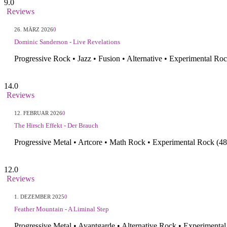
9.0
Reviews
26. MÄRZ 2026
0
Dominic Sanderson - Live Revelations
Progressive Rock • Jazz • Fusion • Alternative • Experimental Ro
14.0
Reviews
12. FEBRUAR 2026
0
The Hirsch Effekt - Der Brauch
Progressive Metal • Artcore • Math Rock • Experimental Rock (4
12.0
Reviews
1. DEZEMBER 2025
0
Feather Mountain - A Liminal Step
Progressive Metal • Avantgarde • Alternative Rock • Experimental