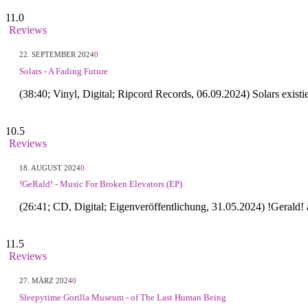
11.0
Reviews
22. SEPTEMBER 2024
0
Solars - A Fading Future
(38:40; Vinyl, Digital; Ripcord Records, 06.09.2024) Solars exist
10.5
Reviews
18. AUGUST 2024
0
!GeRald! - Music For Broken Elevators (EP)
(26:41; CD, Digital; Eigenveröffentlichung, 31.05.2024) !Gerald
11.5
Reviews
27. MÄRZ 2024
0
Sleepytime Gorilla Museum - of The Last Human Being