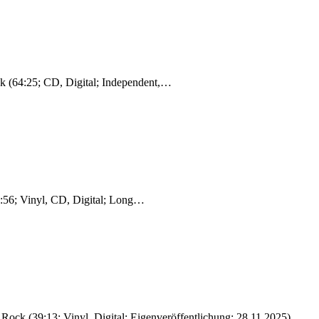
ck (64:25; CD, Digital; Independent,…
8:56; Vinyl, CD, Digital; Long…
 Rock (39:13; Vinyl, Digital; Eigenveröffentlichung; 28.11.2025)…