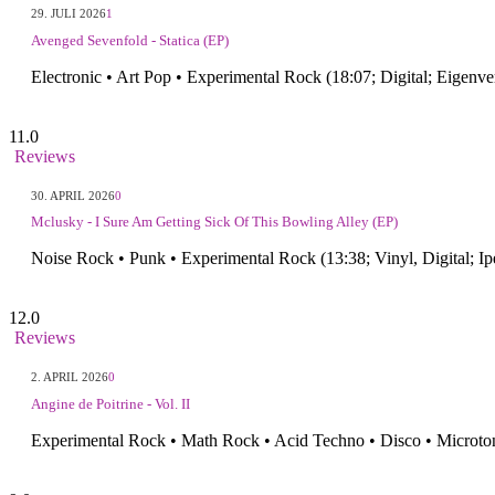
29. JULI 2026
1
Avenged Sevenfold - Statica (EP)
Electronic • Art Pop • Experimental Rock (18:07; Digital; Eigen
11.0
Reviews
30. APRIL 2026
0
Mclusky - I Sure Am Getting Sick Of This Bowling Alley (EP)
Noise Rock • Punk • Experimental Rock (13:38; Vinyl, Digital; I
12.0
Reviews
2. APRIL 2026
0
Angine de Poitrine - Vol. II
Experimental Rock • Math Rock • Acid Techno • Disco • Microt