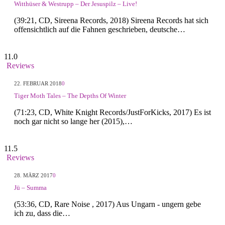
Witthüser & Westrupp – Der Jesuspilz – Live!
(39:21, CD, Sireena Records, 2018) Sireena Records hat sich
offensichtlich auf die Fahnen geschrieben, deutsche…
11.0
Reviews
22. FEBRUAR 2018
0
Tiger Moth Tales – The Depths Of Winter
(71:23, CD, White Knight Records/JustForKicks, 2017) Es ist
noch gar nicht so lange her (2015),…
11.5
Reviews
28. MÄRZ 2017
0
Jü – Summa
(53:36, CD, Rare Noise , 2017) Aus Ungarn - ungern gebe
ich zu, dass die…