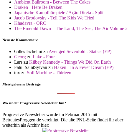
Ambient Ballroom - Between The Cakes
Draken - Here Be Draken
Japanische Kampfhörspiele / Ação Direta - Split
Jacob Brodovsky - Tell The Kids We Tried
Khadavra - ORO
The Emerald Dawn – The Land, The Sea, The Air Volume 2
Neueste Kommentare
Gilles Iachelini
zu
Avenged Sevenfold - Statica (EP)
Georg
zu
Lake - Four
Lars
zu
Kilbey Kennedy - Things We Did On Earth
Fatul SaintSylvan
zu
Haken - In A Fever Dream (EP)
tux
zu
Soft Machine - Thirteen
Meistgelesene Beiträge
Wo ist der Progressive Newsletter hin?
Progressive Newsletter wurde im Februar 2015 mit
BetreutesProggen.de vereinigt. Die alte PNL-Seite findet ihr aber
weiterhin als Archiv hier: