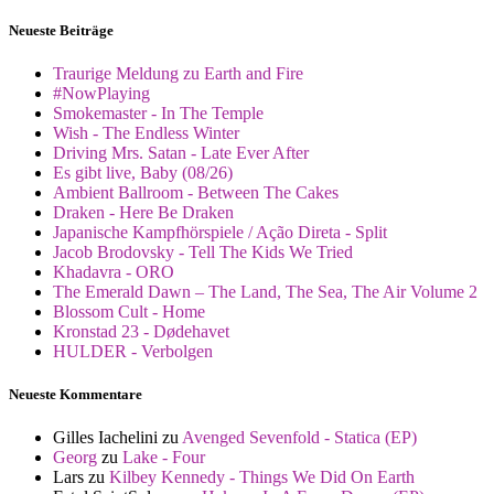
Neueste Beiträge
Traurige Meldung zu Earth and Fire
#NowPlaying
Smokemaster - In The Temple
Wish - The Endless Winter
Driving Mrs. Satan - Late Ever After
Es gibt live, Baby (08/26)
Ambient Ballroom - Between The Cakes
Draken - Here Be Draken
Japanische Kampfhörspiele / Ação Direta - Split
Jacob Brodovsky - Tell The Kids We Tried
Khadavra - ORO
The Emerald Dawn – The Land, The Sea, The Air Volume 2
Blossom Cult - Home
Kronstad 23 - Dødehavet
HULDER - Verbolgen
Neueste Kommentare
Gilles Iachelini
zu
Avenged Sevenfold - Statica (EP)
Georg
zu
Lake - Four
Lars
zu
Kilbey Kennedy - Things We Did On Earth