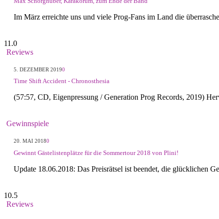
Max Schörghuber, Karakorum, zum Ende der Band
Im März erreichte uns und viele Prog-Fans im Land die überrasch
11.0
Reviews
5. DEZEMBER 2019
0
Time Shift Accident - Chronosthesia
(57:57, CD, Eigenpressung / Generation Prog Records, 2019) Herv
Gewinnspiele
20. MAI 2018
0
Gewinnt Gästelistenplätze für die Sommertour 2018 von Plini!
Update 18.06.2018: Das Preisrätsel ist beendet, die glücklichen 
10.5
Reviews