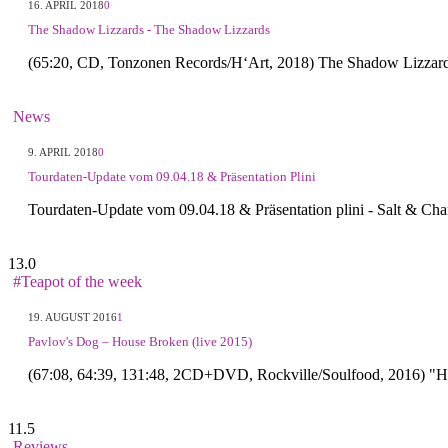
16. APRIL 2018
0
The Shadow Lizzards - The Shadow Lizzards
(65:20, CD, Tonzonen Records/H‘Art, 2018) The Shadow Lizzar
News
9. APRIL 2018
0
Tourdaten-Update vom 09.04.18 & Präsentation Plini
Tourdaten-Update vom 09.04.18 & Präsentation plini - Salt & Ch
13.0
#Teapot of the week
19. AUGUST 2016
1
Pavlov's Dog – House Broken (live 2015)
(67:08, 64:39, 131:48, 2CD+DVD, Rockville/Soulfood, 2016) "Ho
11.5
Reviews