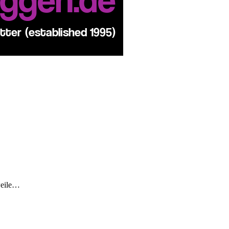
weile…