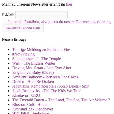
Mehr zu unserem Newsletter erfahrt ihr
hier
!
E-Mail:
Indem du fortfährst, akzeptierst du unsere Datenschutzerklärung.
Neueste Beiträge
Traurige Meldung zu Earth and Fire
#NowPlaying
Smokemaster - In The Temple
Wish - The Endless Winter
Driving Mrs. Satan - Late Ever After
Es gibt live, Baby (08/26)
Ambient Ballroom - Between The Cakes
Draken - Here Be Draken
Japanische Kampfhörspiele / Ação Direta - Split
Jacob Brodovsky - Tell The Kids We Tried
Khadavra - ORO
The Emerald Dawn – The Land, The Sea, The Air Volume 2
Blossom Cult - Home
Kronstad 23 - Dødehavet
HULDER - Verbolgen