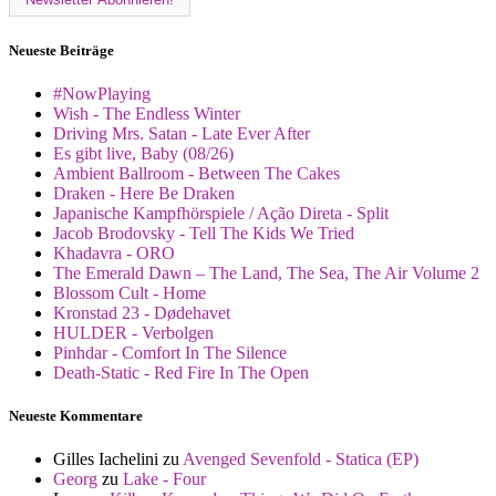
Neueste Beiträge
#NowPlaying
Wish - The Endless Winter
Driving Mrs. Satan - Late Ever After
Es gibt live, Baby (08/26)
Ambient Ballroom - Between The Cakes
Draken - Here Be Draken
Japanische Kampfhörspiele / Ação Direta - Split
Jacob Brodovsky - Tell The Kids We Tried
Khadavra - ORO
The Emerald Dawn – The Land, The Sea, The Air Volume 2
Blossom Cult - Home
Kronstad 23 - Dødehavet
HULDER - Verbolgen
Pinhdar - Comfort In The Silence
Death-Static - Red Fire In The Open
Neueste Kommentare
Gilles Iachelini
zu
Avenged Sevenfold - Statica (EP)
Georg
zu
Lake - Four