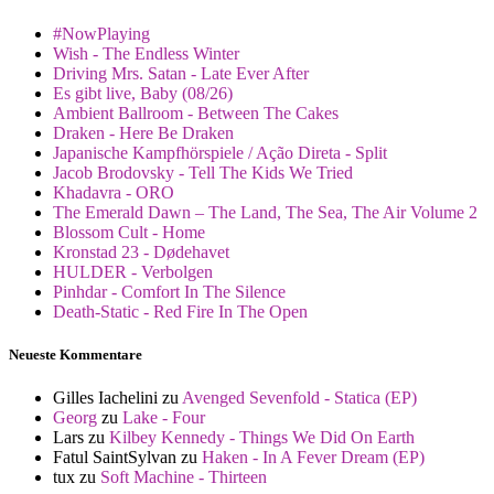
#NowPlaying
Wish - The Endless Winter
Driving Mrs. Satan - Late Ever After
Es gibt live, Baby (08/26)
Ambient Ballroom - Between The Cakes
Draken - Here Be Draken
Japanische Kampfhörspiele / Ação Direta - Split
Jacob Brodovsky - Tell The Kids We Tried
Khadavra - ORO
The Emerald Dawn – The Land, The Sea, The Air Volume 2
Blossom Cult - Home
Kronstad 23 - Dødehavet
HULDER - Verbolgen
Pinhdar - Comfort In The Silence
Death-Static - Red Fire In The Open
Neueste Kommentare
Gilles Iachelini
zu
Avenged Sevenfold - Statica (EP)
Georg
zu
Lake - Four
Lars
zu
Kilbey Kennedy - Things We Did On Earth
Fatul SaintSylvan
zu
Haken - In A Fever Dream (EP)
tux
zu
Soft Machine - Thirteen