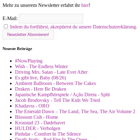
Mehr zu unserem Newsletter erfahrt ihr
hier
!
E-Mail:
Indem du fortfährst, akzeptierst du unsere Datenschutzerklärung.
Neueste Beiträge
#NowPlaying
Wish - The Endless Winter
Driving Mrs. Satan - Late Ever After
Es gibt live, Baby (08/26)
Ambient Ballroom - Between The Cakes
Draken - Here Be Draken
Japanische Kampfhörspiele / Ação Direta - Split
Jacob Brodovsky - Tell The Kids We Tried
Khadavra - ORO
The Emerald Dawn – The Land, The Sea, The Air Volume 2
Blossom Cult - Home
Kronstad 23 - Dødehavet
HULDER - Verbolgen
Pinhdar - Comfort In The Silence
Death-Static - Red Fire In The Open