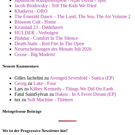
Japanische Kampfhörspiele / Ação Direta - Split
Jacob Brodovsky - Tell The Kids We Tried
Khadavra - ORO
The Emerald Dawn – The Land, The Sea, The Air Volume 2
Blossom Cult - Home
Kronstad 23 - Dødehavet
HULDER - Verbolgen
Pinhdar - Comfort In The Silence
Death-Static - Red Fire In The Open
Neuerscheinungen des Monats Juli 2026
Goose - Big Modern!
Neueste Kommentare
Gilles Iachelini
zu
Avenged Sevenfold - Statica (EP)
Georg
zu
Lake - Four
Lars
zu
Kilbey Kennedy - Things We Did On Earth
Fatul SaintSylvan
zu
Haken - In A Fever Dream (EP)
tux
zu
Soft Machine - Thirteen
Meistgelesene Beiträge
Wo ist der Progressive Newsletter hin?