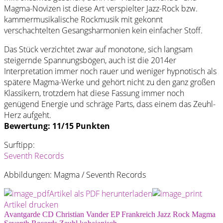
Magma-Novizen ist diese Art verspielter Jazz-Rock bzw.
kammermusikalische Rockmusik mit gekonnt
verschachtelten Gesangsharmonien kein einfacher Stoff.
Das Stück verzichtet zwar auf monotone, sich langsam
steigernde Spannungsbögen, auch ist die 2014er
Interpretation immer noch rauer und weniger hypnotisch als
spätere Magma-Werke und gehört nicht zu den ganz großen
Klassikern, trotzdem hat diese Fassung immer noch
genügend Energie und schräge Parts, dass einem das Zeuhl-
Herz aufgeht.
Bewertung: 11/15 Punkten
Surftipp:
Seventh Records
Abbildungen: Magma / Seventh Records
Artikel als PDF herunterladen
Artikel drucken
Avantgarde
CD
Christian Vander
EP
Frankreich
Jazz Rock
Magma