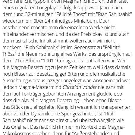
Veröffentlichungspolitik von Magma nicht durch, denn statt
eines regulären Longplayers folgt knapp zwei Jahre nach
dem rund 32-minütigen "Félicité Thösz" mit "Rïah Sahïltaahk"
wiederum ein über 24-minütiges Minialbum. Doch
anscheinend möchte man die einzelnen Werke nicht
miteinander vermischen und da der Preis okay ist und auch
der musikalische Inhalt stimmt, wollen auch wir nicht
meckern. "Rïah Sahïltaahk" ist im Gegensatz zu "Félicité
Thösz" die Neueinspielung eines Werks, das ursprünglich auf
dem '71er Album "1001° Centigrades" enthalten war. Wer
die Magma-Besetzung zu jener Zeit kennt, weiß dass damals
noch Bläser zur Besetzung gehörten und die musikalische
Ausrichtung weitaus jazziger angelegt war. Anscheinend war
jedoch Magma-Mastermind
Christian Vander
nie ganz mit
dem auf Tonträger gebannten Arrangement glücklich, so
dass die aktuelle Magma-Besetzung – eben ohne Bläser –
das Stück neu einspielte. Klanglich wesentlich transparenter,
aber von der Dynamik eine Spur gezähmter, ist "Rïah
Sahïltaahk" nicht ganz so direkt und überschwänglich wie
das Original. Das natürlich immer im Kontext des Magma-
Mikrokosmos gesehen, denn für "Außenstehende" und