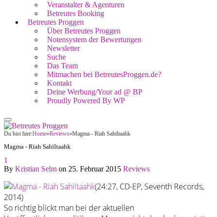
Veranstalter & Agenturen
Betreutes Booking
Betreutes Proggen
Über Betreutes Proggen
Notensystem der Bewertungen
Newsletter
Suche
Das Team
Mitmachen bei BetreutesProggen.de?
Kontakt
Deine Werbung/Your ad @ BP
Proudly Powered By WP
Du bist hier:
Home
»
Reviews
»
Magma - Rïah Sahïltaahk
Magma - Rïah Sahïltaahk
1
By
Kristian Selm
on
25. Februar 2015
Reviews
(24:27, CD-EP, Seventh Records,
2014)
So richtig blickt man bei der aktuellen