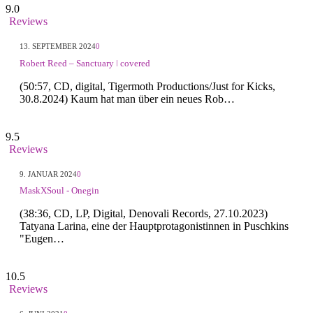
9.0
Reviews
13. SEPTEMBER 2024
0
Robert Reed – Sanctuary ǀ covered
(50:57, CD, digital, Tigermoth Productions/Just for Kicks,
30.8.2024) Kaum hat man über ein neues Rob…
9.5
Reviews
9. JANUAR 2024
0
MaskXSoul - Onegin
(38:36, CD, LP, Digital, Denovali Records, 27.10.2023)
Tatyana Larina, eine der Hauptprotagonistinnen in Puschkins
"Eugen…
10.5
Reviews