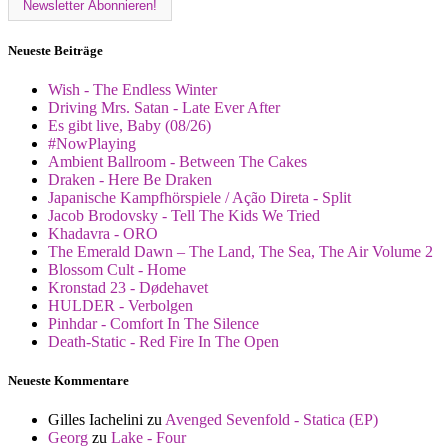
Neueste Beiträge
Wish - The Endless Winter
Driving Mrs. Satan - Late Ever After
Es gibt live, Baby (08/26)
#NowPlaying
Ambient Ballroom - Between The Cakes
Draken - Here Be Draken
Japanische Kampfhörspiele / Ação Direta - Split
Jacob Brodovsky - Tell The Kids We Tried
Khadavra - ORO
The Emerald Dawn – The Land, The Sea, The Air Volume 2
Blossom Cult - Home
Kronstad 23 - Dødehavet
HULDER - Verbolgen
Pinhdar - Comfort In The Silence
Death-Static - Red Fire In The Open
Neueste Kommentare
Gilles Iachelini
zu
Avenged Sevenfold - Statica (EP)
Georg
zu
Lake - Four