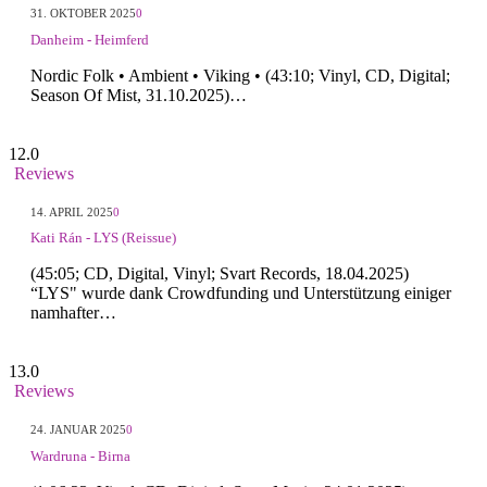
31. OKTOBER 2025
0
Danheim - Heimferd
Nordic Folk • Ambient • Viking • (43:10; Vinyl, CD, Digital;
Season Of Mist, 31.10.2025)…
12.0
Reviews
14. APRIL 2025
0
Kati Rán - LYS (Reissue)
(45:05; CD, Digital, Vinyl; Svart Records, 18.04.2025)
“LYS" wurde dank Crowdfunding und Unterstützung einiger
namhafter…
13.0
Reviews
24. JANUAR 2025
0
Wardruna - Birna