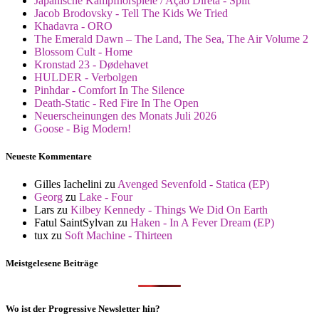
Japanische Kampfhörspiele / Ação Direta - Split
Jacob Brodovsky - Tell The Kids We Tried
Khadavra - ORO
The Emerald Dawn – The Land, The Sea, The Air Volume 2
Blossom Cult - Home
Kronstad 23 - Dødehavet
HULDER - Verbolgen
Pinhdar - Comfort In The Silence
Death-Static - Red Fire In The Open
Neuerscheinungen des Monats Juli 2026
Goose - Big Modern!
Neueste Kommentare
Gilles Iachelini
zu
Avenged Sevenfold - Statica (EP)
Georg
zu
Lake - Four
Lars
zu
Kilbey Kennedy - Things We Did On Earth
Fatul SaintSylvan
zu
Haken - In A Fever Dream (EP)
tux
zu
Soft Machine - Thirteen
Meistgelesene Beiträge
Wo ist der Progressive Newsletter hin?