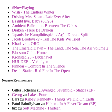
#NowPlaying
Wish - The Endless Winter
Driving Mrs. Satan - Late Ever After
Es gibt live, Baby (08/26)
Ambient Ballroom - Between The Cakes
Draken - Here Be Draken
Japanische Kampfhörspiele / Ação Direta - Split
Jacob Brodovsky - Tell The Kids We Tried
Khadavra - ORO
The Emerald Dawn – The Land, The Sea, The Air Volume 2
Blossom Cult - Home
Kronstad 23 - Dødehavet
HULDER - Verbolgen
Pinhdar - Comfort In The Silence
Death-Static - Red Fire In The Open
Neueste Kommentare
Gilles Iachelini
zu
Avenged Sevenfold - Statica (EP)
Georg
zu
Lake - Four
Lars
zu
Kilbey Kennedy - Things We Did On Earth
Fatul SaintSylvan
zu
Haken - In A Fever Dream (EP)
tux
zu
Soft Machine - Thirteen