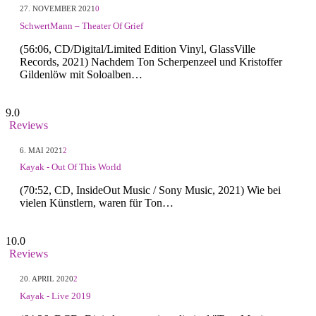
27. NOVEMBER 2021
0
SchwertMann – Theater Of Grief
(56:06, CD/Digital/Limited Edition Vinyl, GlassVille
Records, 2021) Nachdem Ton Scherpenzeel und Kristoffer
Gildenlöw mit Soloalben…
9.0
Reviews
6. MAI 2021
2
Kayak - Out Of This World
(70:52, CD, InsideOut Music / Sony Music, 2021) Wie bei
vielen Künstlern, waren für Ton…
10.0
Reviews
20. APRIL 2020
2
Kayak - Live 2019