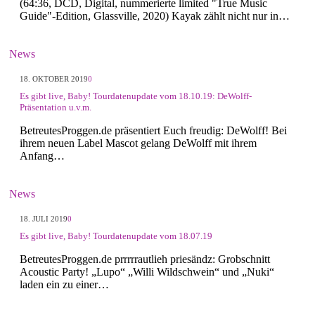
(64:36, DCD, Digital, nummerierte limited "True Music
Guide"-Edition, Glassville, 2020) Kayak zählt nicht nur in…
News
18. OKTOBER 2019
0
Es gibt live, Baby! Tourdatenupdate vom 18.10.19: DeWolff-
Präsentation u.v.m.
BetreutesProggen.de präsentiert Euch freudig: DeWolff! Bei
ihrem neuen Label Mascot gelang DeWolff mit ihrem
Anfang…
News
18. JULI 2019
0
Es gibt live, Baby! Tourdatenupdate vom 18.07.19
BetreutesProggen.de prrrrrautlieh priesändz: Grobschnitt
Acoustic Party! „Lupo“ „Willi Wildschwein“ und „Nuki“
laden ein zu einer…