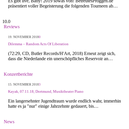
Es gibt live, Baby! 2019 sowas von! BetreutesProggen.de
präsentiert voller Begeisterung die folgenden Tourneen ab…
10.0
Reviews
19. NOVEMBER 2018
0
Dilemma – Random Acts Of Liberation
(72:29, CD, Butler Records/H'Art, 2018) Erneut zeigt sich,
dass die Niederlande ein unerschöpfliches Reservoir an…
Konzertberichte
15. NOVEMBER 2018
3
Kayak, 07.11.18, Dortmund, Musiktheater Piano
Ein langersehnter Jugendtraum wurde endlich wahr, immerhin
hatte es ja "nur" einige Jahrzehnte gedauert, bis…
News