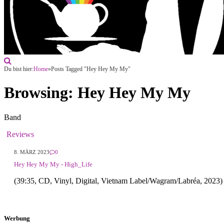
Du bist hier:
Home
»
Posts Tagged "Hey Hey My My"
Browsing:
Hey Hey My My
Band
Reviews
8. MÄRZ 2023
0
Hey Hey My My - High_Life
(39:35, CD, Vinyl, Digital, Vietnam Label/Wagram/Labréa, 2023)
Werbung