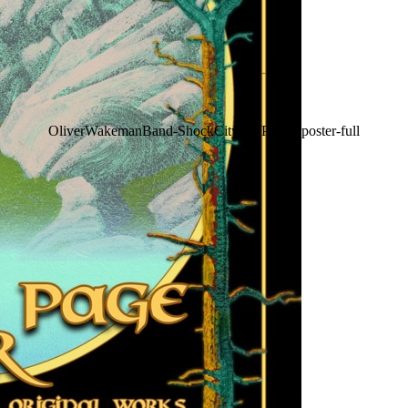
OliverWakemanBand-ShockCity-FAPTour-poster-full