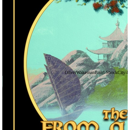
OliverWakemanBand-ShockCity-FA