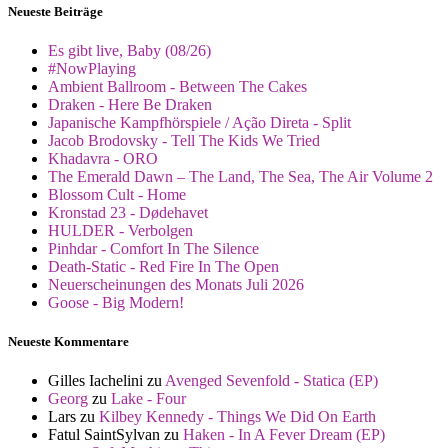
Neueste Beiträge
Es gibt live, Baby (08/26)
#NowPlaying
Ambient Ballroom - Between The Cakes
Draken - Here Be Draken
Japanische Kampfhörspiele / Ação Direta - Split
Jacob Brodovsky - Tell The Kids We Tried
Khadavra - ORO
The Emerald Dawn – The Land, The Sea, The Air Volume 2
Blossom Cult - Home
Kronstad 23 - Dødehavet
HULDER - Verbolgen
Pinhdar - Comfort In The Silence
Death-Static - Red Fire In The Open
Neuerscheinungen des Monats Juli 2026
Goose - Big Modern!
Neueste Kommentare
Gilles Iachelini
zu
Avenged Sevenfold - Statica (EP)
Georg
zu
Lake - Four
Lars
zu
Kilbey Kennedy - Things We Did On Earth
Fatul SaintSylvan
zu
Haken - In A Fever Dream (EP)