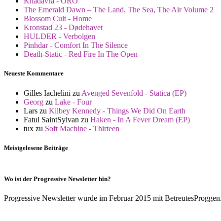
Khadavra - ORO
The Emerald Dawn – The Land, The Sea, The Air Volume 2
Blossom Cult - Home
Kronstad 23 - Dødehavet
HULDER - Verbolgen
Pinhdar - Comfort In The Silence
Death-Static - Red Fire In The Open
Neueste Kommentare
Gilles Iachelini
zu
Avenged Sevenfold - Statica (EP)
Georg
zu
Lake - Four
Lars
zu
Kilbey Kennedy - Things We Did On Earth
Fatul SaintSylvan
zu
Haken - In A Fever Dream (EP)
tux
zu
Soft Machine - Thirteen
Meistgelesene Beiträge
Wo ist der Progressive Newsletter hin?
Progressive Newsletter wurde im Februar 2015 mit BetreutesProggen.de 