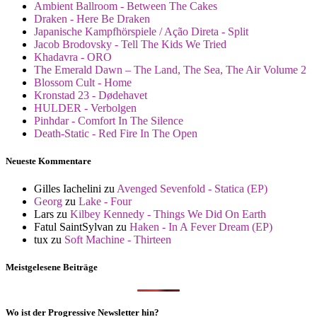
Ambient Ballroom - Between The Cakes
Draken - Here Be Draken
Japanische Kampfhörspiele / Ação Direta - Split
Jacob Brodovsky - Tell The Kids We Tried
Khadavra - ORO
The Emerald Dawn – The Land, The Sea, The Air Volume 2
Blossom Cult - Home
Kronstad 23 - Dødehavet
HULDER - Verbolgen
Pinhdar - Comfort In The Silence
Death-Static - Red Fire In The Open
Neueste Kommentare
Gilles Iachelini
zu
Avenged Sevenfold - Statica (EP)
Georg
zu
Lake - Four
Lars
zu
Kilbey Kennedy - Things We Did On Earth
Fatul SaintSylvan
zu
Haken - In A Fever Dream (EP)
tux
zu
Soft Machine - Thirteen
Meistgelesene Beiträge
Wo ist der Progressive Newsletter hin?