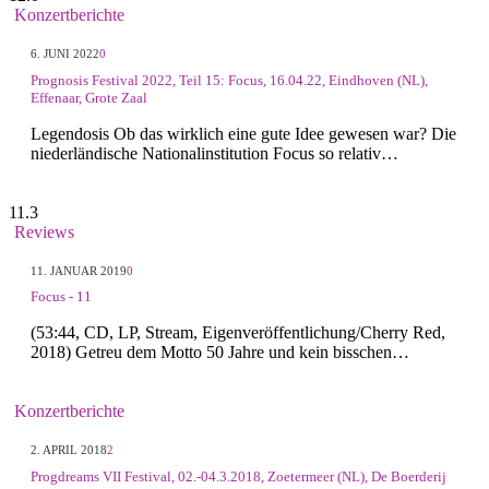
Konzertberichte
6. JUNI 2022
0
Prognosis Festival 2022, Teil 15: Focus, 16.04.22, Eindhoven (NL),
Effenaar, Grote Zaal
Legendosis Ob das wirklich eine gute Idee gewesen war? Die
niederländische Nationalinstitution Focus so relativ…
11.3
Reviews
11. JANUAR 2019
0
Focus - 11
(53:44, CD, LP, Stream, Eigenveröffentlichung/Cherry Red,
2018) Getreu dem Motto 50 Jahre und kein bisschen…
Konzertberichte
2. APRIL 2018
2
Progdreams VII Festival, 02.-04.3.2018, Zoetermeer (NL), De Boerderij