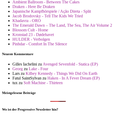
Ambient Ballroom - Between The Cakes
Draken - Here Be Draken
Japanische Kampfhörspiele / Ação Direta - Split
Jacob Brodovsky - Tell The Kids We Tried
Khadavra - ORO
The Emerald Dawn – The Land, The Sea, The Air Volume 2
Blossom Cult - Home
Kronstad 23 - Dødehavet
HULDER - Verbolgen
Pinhdar - Comfort In The Silence
Neueste Kommentare
Gilles Iachelini
zu
Avenged Sevenfold - Statica (EP)
Georg
zu
Lake - Four
Lars
zu
Kilbey Kennedy - Things We Did On Earth
Fatul SaintSylvan
zu
Haken - In A Fever Dream (EP)
tux
zu
Soft Machine - Thirteen
Meistgelesene Beiträge
Wo ist der Progressive Newsletter hin?