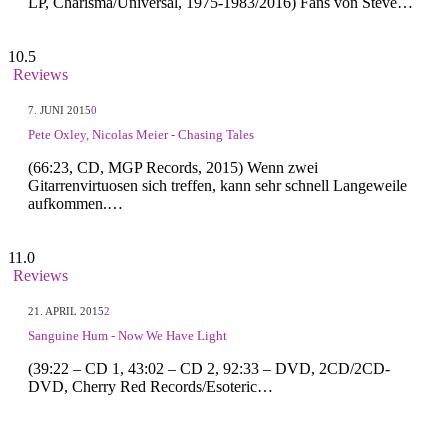
LP, Charisma/Universal, 1975-1983/2016) Fans von Steve…
10.5
Reviews
7. JUNI 2015
0
Pete Oxley, Nicolas Meier - Chasing Tales
(66:23, CD, MGP Records, 2015) Wenn zwei
Gitarrenvirtuosen sich treffen, kann sehr schnell Langeweile
aufkommen.…
11.0
Reviews
21. APRIL 2015
2
Sanguine Hum - Now We Have Light
(39:22 – CD 1, 43:02 – CD 2, 92:33 – DVD, 2CD/2CD-
DVD, Cherry Red Records/Esoteric…