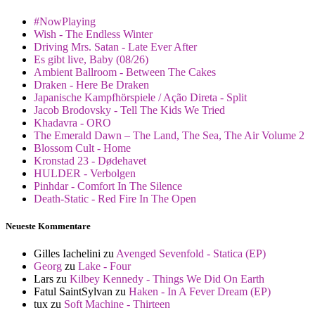
#NowPlaying
Wish - The Endless Winter
Driving Mrs. Satan - Late Ever After
Es gibt live, Baby (08/26)
Ambient Ballroom - Between The Cakes
Draken - Here Be Draken
Japanische Kampfhörspiele / Ação Direta - Split
Jacob Brodovsky - Tell The Kids We Tried
Khadavra - ORO
The Emerald Dawn – The Land, The Sea, The Air Volume 2
Blossom Cult - Home
Kronstad 23 - Dødehavet
HULDER - Verbolgen
Pinhdar - Comfort In The Silence
Death-Static - Red Fire In The Open
Neueste Kommentare
Gilles Iachelini
zu
Avenged Sevenfold - Statica (EP)
Georg
zu
Lake - Four
Lars
zu
Kilbey Kennedy - Things We Did On Earth
Fatul SaintSylvan
zu
Haken - In A Fever Dream (EP)
tux
zu
Soft Machine - Thirteen