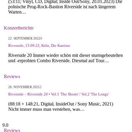
(53:11; Vinyl, CD, Digital; Inside Out/Sony, 20.01.2023) Die
polnische Prog-Rock-Bastion Riverside ist nach längerem
Warten…
Konzertberichte
22. SEPTEMBER 2022
0
Riverside, 15.09.22, Köln, Die Kantine
Riverside 20 Immer wieder schön mit dieser sturmgebeutelten
und -erprobten Combo Riverside. Diesmal auf Tour…
Reviews
26. NOVEMBER 2021
2
Riverside – Riverside 20 • Vol.1 'The Shorts' / Vol.2 'The Longs'
(88:18 + 148:21, Digital, InsideOut / Sony Music, 2021)
Nicht immer muss man verstehen, was…
9.0
Reviews