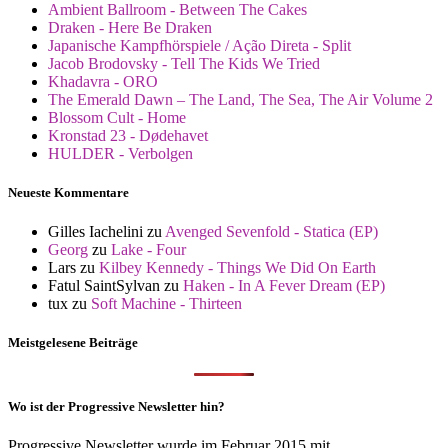
Ambient Ballroom - Between The Cakes
Draken - Here Be Draken
Japanische Kampfhörspiele / Ação Direta - Split
Jacob Brodovsky - Tell The Kids We Tried
Khadavra - ORO
The Emerald Dawn – The Land, The Sea, The Air Volume 2
Blossom Cult - Home
Kronstad 23 - Dødehavet
HULDER - Verbolgen
Neueste Kommentare
Gilles Iachelini
zu
Avenged Sevenfold - Statica (EP)
Georg
zu
Lake - Four
Lars
zu
Kilbey Kennedy - Things We Did On Earth
Fatul SaintSylvan
zu
Haken - In A Fever Dream (EP)
tux
zu
Soft Machine - Thirteen
Meistgelesene Beiträge
Wo ist der Progressive Newsletter hin?
Progressive Newsletter wurde im Februar 2015 mit