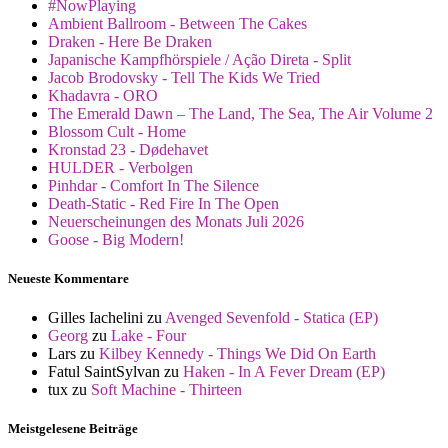
#NowPlaying
Ambient Ballroom - Between The Cakes
Draken - Here Be Draken
Japanische Kampfhörspiele / Ação Direta - Split
Jacob Brodovsky - Tell The Kids We Tried
Khadavra - ORO
The Emerald Dawn – The Land, The Sea, The Air Volume 2
Blossom Cult - Home
Kronstad 23 - Dødehavet
HULDER - Verbolgen
Pinhdar - Comfort In The Silence
Death-Static - Red Fire In The Open
Neuerscheinungen des Monats Juli 2026
Goose - Big Modern!
Neueste Kommentare
Gilles Iachelini
zu
Avenged Sevenfold - Statica (EP)
Georg
zu
Lake - Four
Lars
zu
Kilbey Kennedy - Things We Did On Earth
Fatul SaintSylvan
zu
Haken - In A Fever Dream (EP)
tux
zu
Soft Machine - Thirteen
Meistgelesene Beiträge