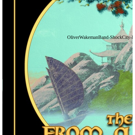
OliverWakemanBand-ShockCity-FA