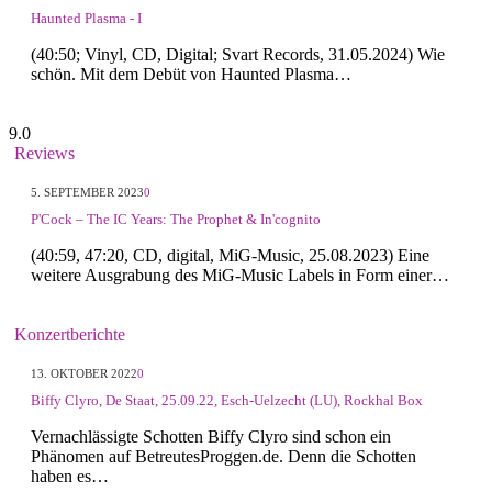
Haunted Plasma - I
(40:50; Vinyl, CD, Digital; Svart Records, 31.05.2024) Wie
schön. Mit dem Debüt von Haunted Plasma…
9.0
Reviews
5. SEPTEMBER 2023
0
P'Cock – The IC Years: The Prophet & In'cognito
(40:59, 47:20, CD, digital, MiG-Music, 25.08.2023) Eine
weitere Ausgrabung des MiG-Music Labels in Form einer…
Konzertberichte
13. OKTOBER 2022
0
Biffy Clyro, De Staat, 25.09.22, Esch-Uelzecht (LU), Rockhal Box
Vernachlässigte Schotten Biffy Clyro sind schon ein
Phänomen auf BetreutesProggen.de. Denn die Schotten
haben es…