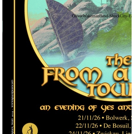
OliverWakemanBand-ShockCity-FAP