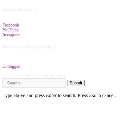
Soziale Netzwerke
Facebook
YouTube
Instagram
Benutzer (nicht angemeldet)
Einloggen
Copyright © 2026 BetreutesProggen.de
Submit
Type above and press
Enter
to search. Press
Esc
to cancel.