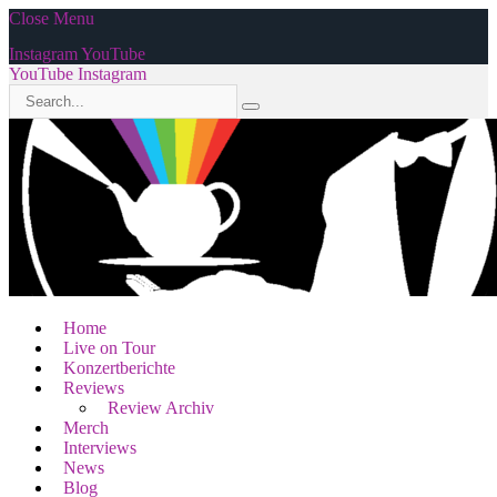
Close Menu
Instagram
YouTube
YouTube
Instagram
Home
Live on Tour
Konzertberichte
Reviews
Review Archiv
Merch
Interviews
News
Blog