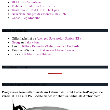
HULDER - Verbolgen
Pinhdar - Comfort In The Silence
Death-Static - Red Fire In The Open
Neuerscheinungen des Monats Juli 2026
Goose - Big Modern!
Neueste Kommentare
Gilles Iachelini
zu
Avenged Sevenfold - Statica (EP)
Georg
zu
Lake - Four
Lars
zu
Kilbey Kennedy - Things We Did On Earth
Fatul SaintSylvan
zu
Haken - In A Fever Dream (EP)
tux
zu
Soft Machine - Thirteen
Meistgelesene Beiträge
Wo ist der Progressive Newsletter hin?
Progressive Newsletter wurde im Februar 2015 mit BetreutesProggen.de
vereinigt. Die alte PNL-Seite findet ihr aber weiterhin als Archiv hier: