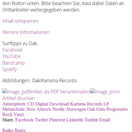
den Button unten. Bitte beachten Sie, dass dabei Daten an
Drittanbieter weitergegeben werden.
Inhalt entsperren
Weitere Informationen
Surftipps zu Oak:
Facebook
YouTube
Bandcamp
Spotify
Abbildungen: Oak/Karisma Records
Artikel als PDF herunterladen
Artikel drucken
Atmospheric
CD
Digital
Download
Karisma Records
LP
Melancholic
New Artrock
Nordic
Norwegen
Oak
Oslo
Progressive
Rock
Vinyl
Share.
Facebook
Twitter
Pinterest
LinkedIn
Tumblr
Email
Rajko Baers