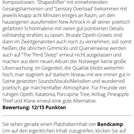
Kompositionen. 'Shapeshifter' mit einnehmenden
Gesangsharmonien und 'Sensory Overload' bekommen mit
jeweils knapp acht Minuten einiges an Raum, um den
hauseigenen ausufernden New Artrock in all seiner poetisch
gefärbten Schönmalerei mit vielen gut pointierten Details
vollständig strahlen zu lassen. Brutale Opeth-Growls sind
dann im Zweitgenannten auch noch zu vernehmen, soll somit
heißen, die üblichen Gimmicks und Querverweise werden
auch auf “The Third Sleep" erneut nicht ausgelassen und
machen aus dem neuen Album der Norweger keine große
Überraschung. Im Gegenteil, die Qualität bleibt weiterhin
hoch, man stagniert auf starkem Niveau mit wie immer gut in
Szene gesetzten Sounds/Vocals/Melodien und wundervoll
poetisch, gar märchenhafter Atmosphäre. Für Freunde von
ruhigen Opeth, Katatonia, Porcupine Tree, Airbag, Pineapple
Thief und Klone erneut eine gute Alternative.
Bewertung: 12/15 Punkten
Sie sehen gerade einen Platzhalterinhalt von
Bandcamp
.
Um auf den eigentlichen Inhalt zuzugreifen, klicken Sie auf