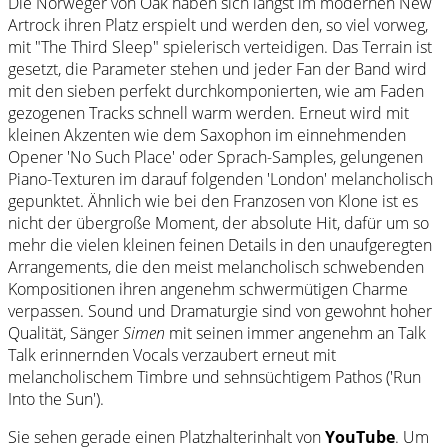
Die Norweger von Oak haben sich längst im modernen New
Artrock ihren Platz erspielt und werden den, so viel vorweg,
mit "The Third Sleep" spielerisch verteidigen. Das Terrain ist
gesetzt, die Parameter stehen und jeder Fan der Band wird
mit den sieben perfekt durchkomponierten, wie am Faden
gezogenen Tracks schnell warm werden. Erneut wird mit
kleinen Akzenten wie dem Saxophon im einnehmenden
Opener 'No Such Place' oder Sprach-Samples, gelungenen
Piano-Texturen im darauf folgenden 'London' melancholisch
gepunktet. Ähnlich wie bei den Franzosen von Klone ist es
nicht der übergroße Moment, der absolute Hit, dafür um so
mehr die vielen kleinen feinen Details in den unaufgeregten
Arrangements, die den meist melancholisch schwebenden
Kompositionen ihren angenehm schwermütigen Charme
verpassen. Sound und Dramaturgie sind von gewohnt hoher
Qualität, Sänger
Simen
mit seinen immer angenehm an Talk
Talk erinnernden Vocals verzaubert erneut mit
melancholischem Timbre und sehnsüchtigem Pathos ('Run
Into the Sun').
Sie sehen gerade einen Platzhalterinhalt von
YouTube
. Um