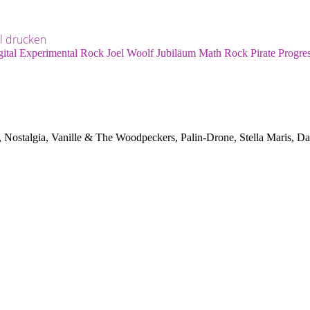
el drucken
ital
Experimental Rock
Joel Woolf
Jubiläum
Math Rock
Pirate
Progre
, Nostalgia, Vanille & The Woodpeckers, Palin-Drone, Stella Maris, D