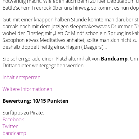
notwendig macht. Wie eben auch beim 2010er Debütalbum der i
Battle’schem Freerock über uns hinweg, so kommt es nun dopp
Gut, mit einer knappen halben Stunde könnte man darüber stre
damals noch mit dem jetzigen sleepmakeswaves-Drummer
Ti
wobei der Einstieg mit „Left Of Mind“ schon ein Sprung ins ka
Saxophon etwas Meditatives anhaftet, sollte man sich nicht z
deshalb doppelt heftig einschlagen (‚Daggers‘)…
Sie sehen gerade einen Platzhalterinhalt von
Bandcamp
. Um 
Drittanbieter weitergegeben werden.
Inhalt entsperren
Weitere Informationen
Bewertung: 10/15 Punkten
Surftipps zu Pirate:
Facebook
Twitter
bandcamp