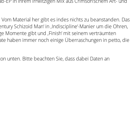
b-EP in ihrem irrwitzigen Mix aus Crimson’schem Art- und
 Vom Material her gibt es indes nichts zu beanstanden. Das
ntury Schizoid Man‘ in ‚Indiscipline‘-Manier um die Ohren,
pige Momente gibt und ‚Finish‘ mit seinem verträumten
irate haben immer noch einige Überraschungen in petto, die
tton unten. Bitte beachten Sie, dass dabei Daten an