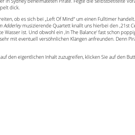
n Sydney beheimateten Pirate. Fegte die selbstbetitelte Vora
elt dick.
iten, ob es sich bei „Left Of Mind“ um einen Fulltimer handelt.
m Adderley
musizierende Quartett knallt uns hierbei den ‚21st Ce
lte Wasser ist. Und obwohl ein ‚In The Balance‘ fast schon pop
u sehr mit eventuell versöhnlichen Klängen anfreunden. Denn P
auf den eigentlichen Inhalt zuzugreifen, klicken Sie auf den Bu