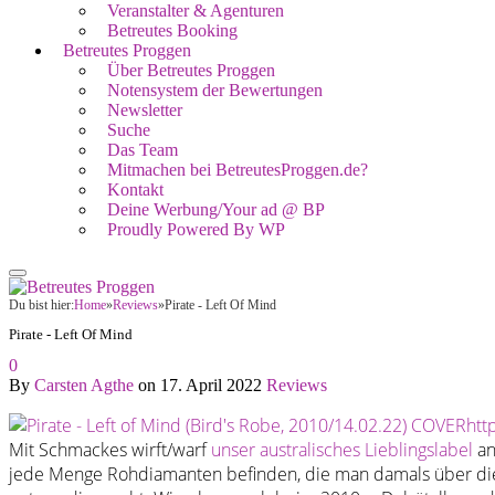
Veranstalter & Agenturen
Betreutes Booking
Betreutes Proggen
Über Betreutes Proggen
Notensystem der Bewertungen
Newsletter
Suche
Das Team
Mitmachen bei BetreutesProggen.de?
Kontakt
Deine Werbung/Your ad @ BP
Proudly Powered By WP
Du bist hier:
Home
»
Reviews
»
Pirate - Left Of Mind
Pirate - Left Of Mind
0
By
Carsten Agthe
on
17. April 2022
Reviews
Mit Schmackes wirft/warf
unser australisches Lieblingslabel
an
jede Menge Rohdiamanten befinden, die man damals über di