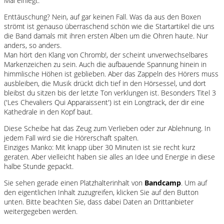
Mal einlegt.
Enttäuschung? Nein, auf gar keinen Fall. Was da aus den Boxen
strömt ist genauso überraschend schön wie die Startartikel die uns
die Band damals mit ihren ersten Alben um die Ohren haute. Nur
anders, so anders.
Man hört den Klang von Chromb!, der scheint unverwechselbares
Markenzeichen zu sein. Auch die aufbauende Spannung hinein in
himmlische Höhen ist geblieben. Aber das Zappeln des Hörers muss
ausbleiben, die Musik drückt dich tief in den Hörsessel, und dort
bleibst du sitzen bis der letzte Ton verklungen ist. Besonders Titel 3
('Les Chevaliers Qui Apparaissent') ist ein Longtrack, der dir eine
Kathedrale in den Kopf baut.
Diese Scheibe hat das Zeug zum Verlieben oder zur Ablehnung. In
jedem Fall wird sie die Hörerschaft spalten.
Einziges Manko: Mit knapp über 30 Minuten ist sie recht kurz
geraten. Aber vielleicht haben sie alles an Idee und Energie in diese
halbe Stunde gepackt.
Sie sehen gerade einen Platzhalterinhalt von
Bandcamp
. Um auf
den eigentlichen Inhalt zuzugreifen, klicken Sie auf den Button
unten. Bitte beachten Sie, dass dabei Daten an Drittanbieter
weitergegeben werden.