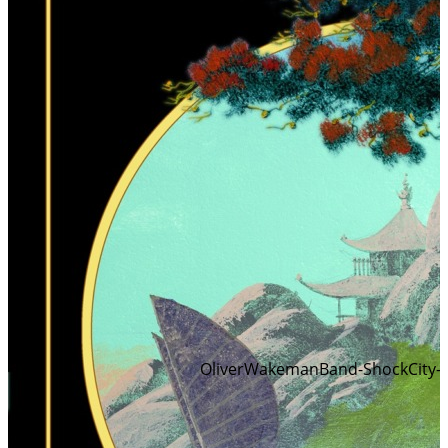
OliverWakemanBand-ShockCity-FA