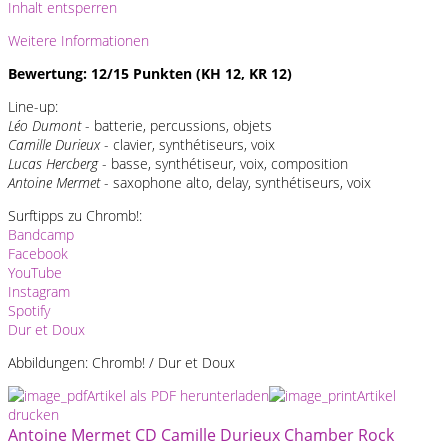
Inhalt entsperren
Weitere Informationen
Bewertung: 12/15 Punkten (KH 12, KR 12)
Line-up:
Léo Dumont
- batterie, percussions, objets
Camille Durieux
- clavier, synthétiseurs, voix
Lucas Hercberg
- basse, synthétiseur, voix, composition
Antoine Mermet
- saxophone alto, delay, synthétiseurs, voix
Surftipps zu Chromb!:
Bandcamp
Facebook
YouTube
Instagram
Spotify
Dur et Doux
Abbildungen: Chromb! / Dur et Doux
Artikel als PDF herunterladen
Artikel
drucken
Antoine Mermet
CD
Camille Durieux
Chamber Rock