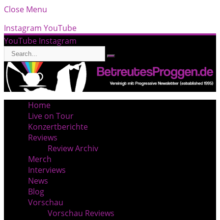
Close Menu
Instagram
YouTube
YouTube
Instagram
Home
Live on Tour
Konzertberichte
Reviews
Review Archiv
Merch
Interviews
News
Blog
Vorschau
Vorschau Reviews