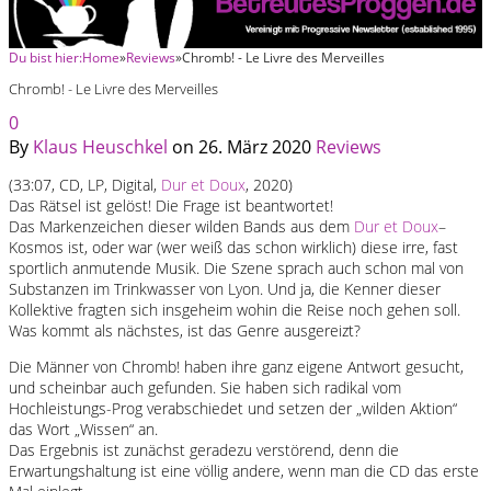
Du bist hier:
Home
»
Reviews
»
Chromb! - Le Livre des Merveilles
Chromb! - Le Livre des Merveilles
0
By
Klaus Heuschkel
on
26. März 2020
Reviews
(33:07, CD, LP, Digital,
Dur et Doux
, 2020)
Das Rätsel ist gelöst! Die Frage ist beantwortet!
Das Markenzeichen dieser wilden Bands aus dem
Dur et Doux
–
Kosmos ist, oder war (wer weiß das schon wirklich) diese irre, fast
sportlich anmutende Musik. Die Szene sprach auch schon mal von
Substanzen im Trinkwasser von Lyon. Und ja, die Kenner dieser
Kollektive fragten sich insgeheim wohin die Reise noch gehen soll.
Was kommt als nächstes, ist das Genre ausgereizt?
Die Männer von Chromb! haben ihre ganz eigene Antwort gesucht,
und scheinbar auch gefunden. Sie haben sich radikal vom
Hochleistungs-Prog verabschiedet und setzen der „wilden Aktion“
das Wort „Wissen“ an.
Das Ergebnis ist zunächst geradezu verstörend, denn die
Erwartungshaltung ist eine völlig andere, wenn man die CD das erste