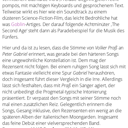
pompös, mit mächtigen Keyboards und gesprochenem Text.
Teilweise wirkt es hier wie ein Soundtrack zu einem
düsteren Science-Fiction-Film, das leicht Bedrohliche hat
was
Goblin
-Artiges. Der darauf folgende Achtminüter ‚The
Second Age‘ steht dann als Paradebeispiel für die Musik des
Fünfers.
Hier und da ist zu lesen, dass die Stimme von
Volker Praß
an
Peter Gabriel
erinnert, was gerade bei den härteren Songs
eine ungewöhnliche Konstellation ist. Dem mag der
Rezensent nicht folgen. Bei einem ruhigen Song lässt sich mit
etwas Fantasie vielleicht eine Spur
Gabriel
heraushören,
doch insgesamt führt dieser Vergleich in die Irre. Allerdings
lässt sich festhalten, dass mit
Praß
ein Sänger agiert, der
nicht unbedingt die Progmetal-typische Intonierung
präsentiert. Er verpasst den Songs mit seiner Stimme noch
mal einen zusätzlichen Reiz. Gelegentlich erinnern die
Songs, Gesang inklusive, den Rezensenten ein wenig an die
späteren Alben der italienischen Moongarden. Insgesamt
das feine Debüt einer vielversprechenden Band.