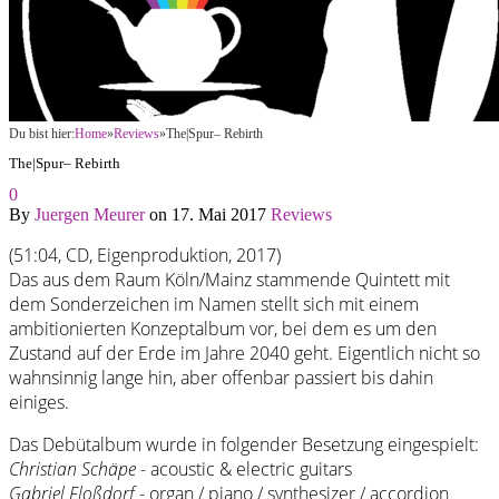
Du bist hier:
Home
»
Reviews
»
The|Spur– Rebirth
The|Spur– Rebirth
0
By
Juergen Meurer
on
17. Mai 2017
Reviews
(51:04, CD, Eigenproduktion, 2017)
Das aus dem Raum Köln/Mainz stammende Quintett mit
dem Sonderzeichen im Namen stellt sich mit einem
ambitionierten Konzeptalbum vor, bei dem es um den
Zustand auf der Erde im Jahre 2040 geht. Eigentlich nicht so
wahnsinnig lange hin, aber offenbar passiert bis dahin
einiges.
Das Debütalbum wurde in folgender Besetzung eingespielt:
Christian Schäpe
- acoustic & electric guitars
Gabriel Floßdorf
- organ / piano / synthesizer / accordion