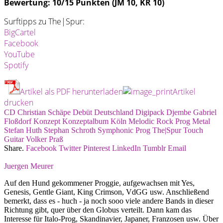
Bewertung: 10/15 Punkten (JM 10, KR 10)
Surftipps zu The|Spur:
BigCartel
Facebook
YouTube
Spotify
Artikel als PDF herunterladen
Artikel
drucken
CD
Christian Schäpe
Debüt
Deutschland
Digipack
Djembe
Gabriel
Floßdorf
Konzept
Konzeptalbum
Köln
Melodic Rock
Prog Metal
Stefan Huth
Stephan Schroth
Symphonic Prog
The|Spur
Touch
Guitar
Volker Praß
Share.
Facebook
Twitter
Pinterest
LinkedIn
Tumblr
Email
Juergen Meurer
Auf den Hund gekommener Proggie, aufgewachsen mit Yes,
Genesis, Gentle Giant, King Crimson, VdGG usw. Anschließend
bemerkt, dass es - huch - ja noch sooo viele andere Bands in dieser
Richtung gibt, quer über den Globus verteilt. Dann kam das
Interesse für Italo-Prog, Skandinavier, Japaner, Franzosen usw. Über