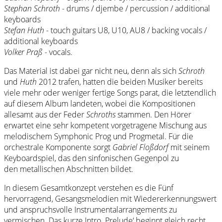
Stephan Schroth
- drums / djembe / percussion / additional
keyboards
Stefan Huth
- touch guitars U8, U10, AU8 / backing vocals /
additional keyboards
Volker Praß
- vocals.
Das Material ist dabei gar nicht neu, denn als sich
Schroth
und
Huth
2012 trafen, hatten die beiden Musiker bereits
viele mehr oder weniger fertige Songs parat, die letztendlich
auf diesem Album landeten, wobei die Kompositionen
allesamt aus der Feder
Schroths
stammen. Den Hörer
erwartet eine sehr kompetent vorgetragene Mischung aus
melodischem Symphonic Prog und Progmetal. Für die
orchestrale Komponente sorgt
Gabriel Floßdorf
mit seinem
Keyboardspiel, das den sinfonischen Gegenpol zu
den metallischen Abschnitten bildet.
In diesem Gesamtkonzept verstehen es die Fünf
hervorragend, Gesangsmelodien mit Wiedererkennungswert
und anspruchsvolle Instrumentalarrangements zu
vermischen. Das kurze Intro ‚Prelude‘ beginnt gleich recht