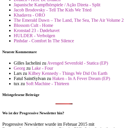
Japanische Kampfhörspiele / Ação Direta - Split
Jacob Brodovsky - Tell The Kids We Tried
Khadavra - ORO
The Emerald Dawn – The Land, The Sea, The Air Volume 2
Blossom Cult - Home
Kronstad 23 - Dødehavet
HULDER - Verbolgen
Pinhdar - Comfort In The Silence
Neueste Kommentare
Gilles Iachelini
zu
Avenged Sevenfold - Statica (EP)
Georg
zu
Lake - Four
Lars
zu
Kilbey Kennedy - Things We Did On Earth
Fatul SaintSylvan
zu
Haken - In A Fever Dream (EP)
tux
zu
Soft Machine - Thirteen
Meistgelesene Beiträge
Wo ist der Progressive Newsletter hin?
Progressive Newsletter wurde im Februar 2015 mit