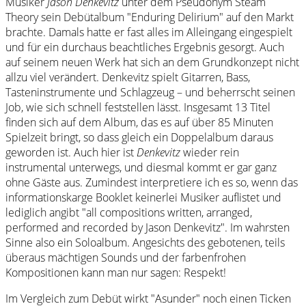
Musiker
Jason Denkevitz
unter dem Pseudonym Steam
Theory sein Debütalbum "Enduring Delirium" auf den Markt
brachte. Damals hatte er fast alles im Alleingang eingespielt
und für ein durchaus beachtliches Ergebnis gesorgt. Auch
auf seinem neuen Werk hat sich an dem Grundkonzept nicht
allzu viel verändert. Denkevitz spielt Gitarren, Bass,
Tasteninstrumente und Schlagzeug – und beherrscht seinen
Job, wie sich schnell feststellen lässt. Insgesamt 13 Titel
finden sich auf dem Album, das es auf über 85 Minuten
Spielzeit bringt, so dass gleich ein Doppelalbum daraus
geworden ist. Auch hier ist
Denkevitz
wieder rein
instrumental unterwegs, und diesmal kommt er gar ganz
ohne Gäste aus. Zumindest interpretiere ich es so, wenn das
informationskarge Booklet keinerlei Musiker auflistet und
lediglich angibt "all compositions written, arranged,
performed and recorded by Jason Denkevitz". Im wahrsten
Sinne also ein Soloalbum. Angesichts des gebotenen, teils
überaus mächtigen Sounds und der farbenfrohen
Kompositionen kann man nur sagen: Respekt!
Im Vergleich zum Debüt wirkt "Asunder" noch einen Ticken