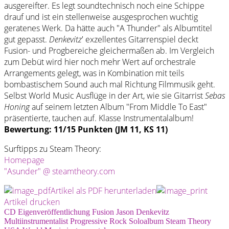
ausgereifter. Es legt soundtechnisch noch eine Schippe
drauf und ist ein stellenweise ausgesprochen wuchtig
geratenes Werk. Da hätte auch "A Thunder" als Albumtitel
gut gepasst.
Denkevitz
' exzellentes Gitarrenspiel deckt
Fusion- und Progbereiche gleichermaßen ab. Im Vergleich
zum Debüt wird hier noch mehr Wert auf orchestrale
Arrangements gelegt, was in Kombination mit teils
bombastischem Sound auch mal Richtung Filmmusik geht.
Selbst World Music Ausflüge in der Art, wie sie Gitarrist
Sebas
Honing
auf seinem letzten Album "From Middle To East"
präsentierte, tauchen auf. Klasse Instrumentalalbum!
Bewertung: 11/15 Punkten (JM 11, KS 11)
Surftipps zu Steam Theory:
Homepage
"Asunder" @ steamtheory.com
Artikel als PDF herunterladen
Artikel drucken
CD
Eigenveröffentlichung
Fusion
Jason Denkevitz
Multiinstrumentalist
Progressive Rock
Soloalbum
Steam Theory