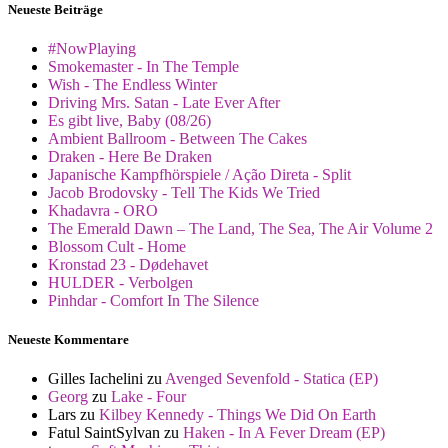
Neueste Beiträge
#NowPlaying
Smokemaster - In The Temple
Wish - The Endless Winter
Driving Mrs. Satan - Late Ever After
Es gibt live, Baby (08/26)
Ambient Ballroom - Between The Cakes
Draken - Here Be Draken
Japanische Kampfhörspiele / Ação Direta - Split
Jacob Brodovsky - Tell The Kids We Tried
Khadavra - ORO
The Emerald Dawn – The Land, The Sea, The Air Volume 2
Blossom Cult - Home
Kronstad 23 - Dødehavet
HULDER - Verbolgen
Pinhdar - Comfort In The Silence
Neueste Kommentare
Gilles Iachelini
zu
Avenged Sevenfold - Statica (EP)
Georg
zu
Lake - Four
Lars
zu
Kilbey Kennedy - Things We Did On Earth
Fatul SaintSylvan
zu
Haken - In A Fever Dream (EP)