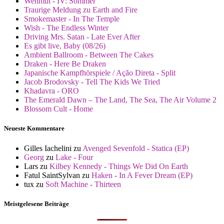
Wehmut - IV: Sommer
Traurige Meldung zu Earth and Fire
Smokemaster - In The Temple
Wish - The Endless Winter
Driving Mrs. Satan - Late Ever After
Es gibt live, Baby (08/26)
Ambient Ballroom - Between The Cakes
Draken - Here Be Draken
Japanische Kampfhörspiele / Ação Direta - Split
Jacob Brodovsky - Tell The Kids We Tried
Khadavra - ORO
The Emerald Dawn – The Land, The Sea, The Air Volume 2
Blossom Cult - Home
Neueste Kommentare
Gilles Iachelini
zu
Avenged Sevenfold - Statica (EP)
Georg
zu
Lake - Four
Lars
zu
Kilbey Kennedy - Things We Did On Earth
Fatul SaintSylvan
zu
Haken - In A Fever Dream (EP)
tux
zu
Soft Machine - Thirteen
Meistgelesene Beiträge