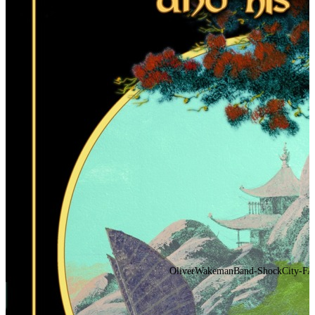
OliverWakemanBand-ShockCity-FAP