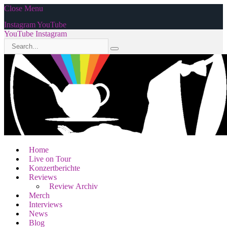
Close Menu
Instagram
YouTube
YouTube
Instagram
Home
Live on Tour
Konzertberichte
Reviews
Review Archiv
Merch
Interviews
News
Blog