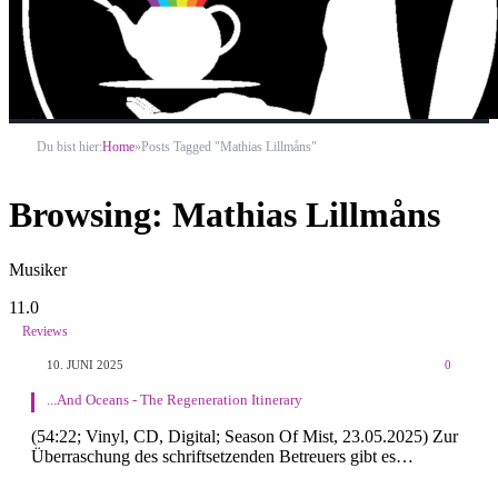
Du bist hier:
Home
»
Posts Tagged "Mathias Lillmåns"
Browsing:
Mathias Lillmåns
Musiker
11.0
Reviews
10. JUNI 2025
0
...And Oceans - The Regeneration Itinerary
(54:22; Vinyl, CD, Digital; Season Of Mist, 23.05.2025) Zur
Überraschung des schriftsetzenden Betreuers gibt es…