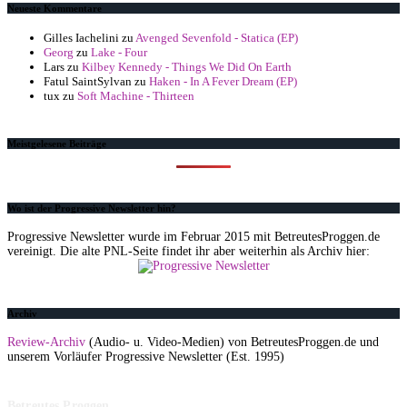
Neueste Kommentare
Gilles Iachelini
zu
Avenged Sevenfold - Statica (EP)
Georg
zu
Lake - Four
Lars
zu
Kilbey Kennedy - Things We Did On Earth
Fatul SaintSylvan
zu
Haken - In A Fever Dream (EP)
tux
zu
Soft Machine - Thirteen
Meistgelesene Beiträge
Wo ist der Progressive Newsletter hin?
Progressive Newsletter wurde im Februar 2015 mit BetreutesProggen.de
vereinigt. Die alte PNL-Seite findet ihr aber weiterhin als Archiv hier:
Archiv
Review-Archiv
(Audio- u. Video-Medien) von BetreutesProggen.de und
unserem Vorläufer Progressive Newsletter (Est. 1995)
Betreutes Proggen