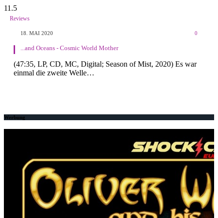
11.5
Reviews
18. MAI 2020
0
...and Oceans - Cosmic World Mother
(47:35, LP, CD, MC, Digital; Season of Mist, 2020) Es war
einmal die zweite Welle…
Werbung