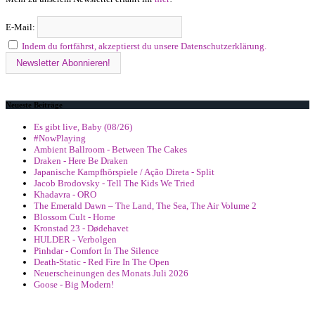
E-Mail:
Indem du fortfährst, akzeptierst du unsere Datenschutzerklärung.
Neueste Beiträge
Es gibt live, Baby (08/26)
#NowPlaying
Ambient Ballroom - Between The Cakes
Draken - Here Be Draken
Japanische Kampfhörspiele / Ação Direta - Split
Jacob Brodovsky - Tell The Kids We Tried
Khadavra - ORO
The Emerald Dawn – The Land, The Sea, The Air Volume 2
Blossom Cult - Home
Kronstad 23 - Dødehavet
HULDER - Verbolgen
Pinhdar - Comfort In The Silence
Death-Static - Red Fire In The Open
Neuerscheinungen des Monats Juli 2026
Goose - Big Modern!