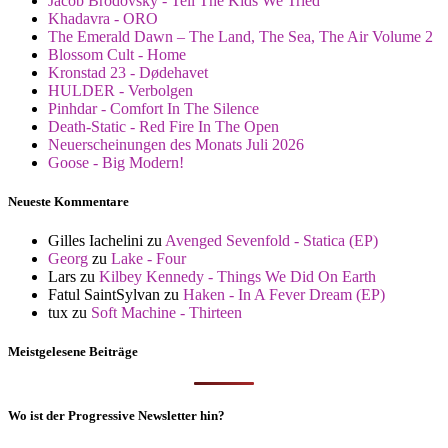
Jacob Brodovsky - Tell The Kids We Tried
Khadavra - ORO
The Emerald Dawn – The Land, The Sea, The Air Volume 2
Blossom Cult - Home
Kronstad 23 - Dødehavet
HULDER - Verbolgen
Pinhdar - Comfort In The Silence
Death-Static - Red Fire In The Open
Neuerscheinungen des Monats Juli 2026
Goose - Big Modern!
Neueste Kommentare
Gilles Iachelini
zu
Avenged Sevenfold - Statica (EP)
Georg
zu
Lake - Four
Lars
zu
Kilbey Kennedy - Things We Did On Earth
Fatul SaintSylvan
zu
Haken - In A Fever Dream (EP)
tux
zu
Soft Machine - Thirteen
Meistgelesene Beiträge
Wo ist der Progressive Newsletter hin?