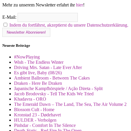
Mehr zu unserem Newsletter erfahrt ihr
hier
!
E-Mail:
Indem du fortfährst, akzeptierst du unsere Datenschutzerklärung.
Neueste Beiträge
#NowPlaying
Wish - The Endless Winter
Driving Mrs. Satan - Late Ever After
Es gibt live, Baby (08/26)
Ambient Ballroom - Between The Cakes
Draken - Here Be Draken
Japanische Kampfhörspiele / Ação Direta - Split
Jacob Brodovsky - Tell The Kids We Tried
Khadavra - ORO
The Emerald Dawn – The Land, The Sea, The Air Volume 2
Blossom Cult - Home
Kronstad 23 - Dødehavet
HULDER - Verbolgen
Pinhdar - Comfort In The Silence
Death-Static - Red Fire In The Open