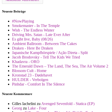
Neueste Beiträge
#NowPlaying
Smokemaster - In The Temple
Wish - The Endless Winter
Driving Mrs. Satan - Late Ever After
Es gibt live, Baby (08/26)
Ambient Ballroom - Between The Cakes
Draken - Here Be Draken
Japanische Kampfhörspiele / Ação Direta - Split
Jacob Brodovsky - Tell The Kids We Tried
Khadavra - ORO
The Emerald Dawn – The Land, The Sea, The Air Volume 2
Blossom Cult - Home
Kronstad 23 - Dødehavet
HULDER - Verbolgen
Pinhdar - Comfort In The Silence
Neueste Kommentare
Gilles Iachelini
zu
Avenged Sevenfold - Statica (EP)
Georg
zu
Lake - Four