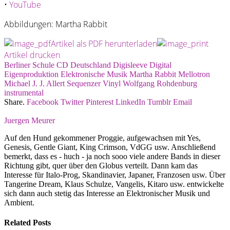
•
YouTube
Abbildungen: Martha Rabbit
Artikel als PDF herunterladen
Artikel drucken
Berliner Schule
CD
Deutschland
Digisleeve
Digital
Eigenproduktion
Elektronische Musik
Martha Rabbit
Mellotron
Michael J. J. Allert
Sequenzer
Vinyl
Wolfgang Rohdenburg
instrumental
Share.
Facebook
Twitter
Pinterest
LinkedIn
Tumblr
Email
Juergen Meurer
Auf den Hund gekommener Proggie, aufgewachsen mit Yes,
Genesis, Gentle Giant, King Crimson, VdGG usw. Anschließend
bemerkt, dass es - huch - ja noch sooo viele andere Bands in dieser
Richtung gibt, quer über den Globus verteilt. Dann kam das
Interesse für Italo-Prog, Skandinavier, Japaner, Franzosen usw. Über
Tangerine Dream, Klaus Schulze, Vangelis, Kitaro usw. entwickelte
sich dann auch stetig das Interesse an Elektronischer Musik und
Ambient.
Related
Posts