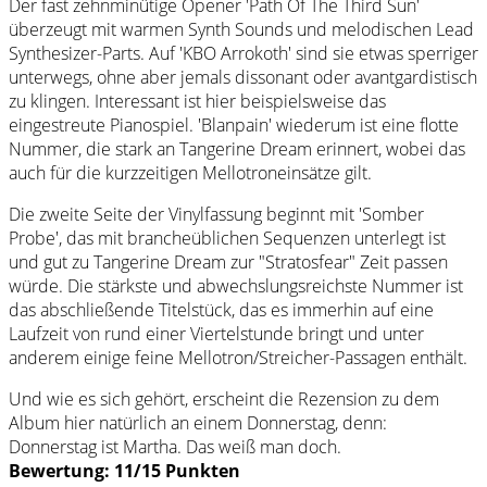
Der fast zehnminütige Opener 'Path Of The Third Sun'
überzeugt mit warmen Synth Sounds und melodischen Lead
Synthesizer-Parts. Auf 'KBO Arrokoth' sind sie etwas sperriger
unterwegs, ohne aber jemals dissonant oder avantgardistisch
zu klingen. Interessant ist hier beispielsweise das
eingestreute Pianospiel. 'Blanpain' wiederum ist eine flotte
Nummer, die stark an Tangerine Dream erinnert, wobei das
auch für die kurzzeitigen Mellotroneinsätze gilt.
Die zweite Seite der Vinylfassung beginnt mit 'Somber
Probe', das mit brancheüblichen Sequenzen unterlegt ist
und gut zu Tangerine Dream zur "Stratosfear" Zeit passen
würde. Die stärkste und abwechslungsreichste Nummer ist
das abschließende Titelstück, das es immerhin auf eine
Laufzeit von rund einer Viertelstunde bringt und unter
anderem einige feine Mellotron/Streicher-Passagen enthält.
Und wie es sich gehört, erscheint die Rezension zu dem
Album hier natürlich an einem Donnerstag, denn:
Donnerstag ist Martha. Das weiß man doch.
Bewertung: 11/15 Punkten