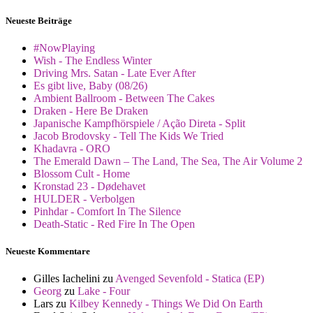
Neueste Beiträge
#NowPlaying
Wish - The Endless Winter
Driving Mrs. Satan - Late Ever After
Es gibt live, Baby (08/26)
Ambient Ballroom - Between The Cakes
Draken - Here Be Draken
Japanische Kampfhörspiele / Ação Direta - Split
Jacob Brodovsky - Tell The Kids We Tried
Khadavra - ORO
The Emerald Dawn – The Land, The Sea, The Air Volume 2
Blossom Cult - Home
Kronstad 23 - Dødehavet
HULDER - Verbolgen
Pinhdar - Comfort In The Silence
Death-Static - Red Fire In The Open
Neueste Kommentare
Gilles Iachelini
zu
Avenged Sevenfold - Statica (EP)
Georg
zu
Lake - Four
Lars
zu
Kilbey Kennedy - Things We Did On Earth