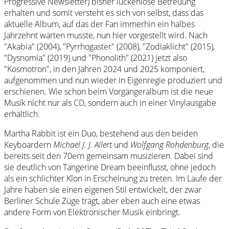
Progressive Newsletter) bisher lückenlose Betreuung
erhalten und somit versteht es sich von selbst, dass das
aktuelle Album, auf das der Fan immerhin ein halbes
Jahrzehnt warten musste, nun hier vorgestellt wird. Nach
"Akabia" (2004), "Pyrrhogaster" (2008), "Zodiaklicht" (2015),
"Dysnomia" (2019) und "Phonolith" (2021) jetzt also
"Kosmotron", in den Jahren 2024 und 2025 komponiert,
aufgenommen und nun wieder in Eigenregie produziert und
erschienen. Wie schon beim Vorgängeralbum ist die neue
Musik nicht nur als CD, sondern auch in einer Vinylausgabe
erhältlich.
Martha Rabbit ist ein Duo, bestehend aus den beiden
Keyboardern
Michael J. J. Allert
und
Wolfgang Rohdenburg
, die
bereits seit den 70ern gemeinsam musizieren. Dabei sind
sie deutlich von Tangerine Dream beeinflusst, ohne jedoch
als ein schlichter Klon in Erscheinung zu treten. Im Laufe der
Jahre haben sie einen eigenen Stil entwickelt, der zwar
Berliner Schule Züge trägt, aber eben auch eine etwas
andere Form von Elektronischer Musik einbringt.