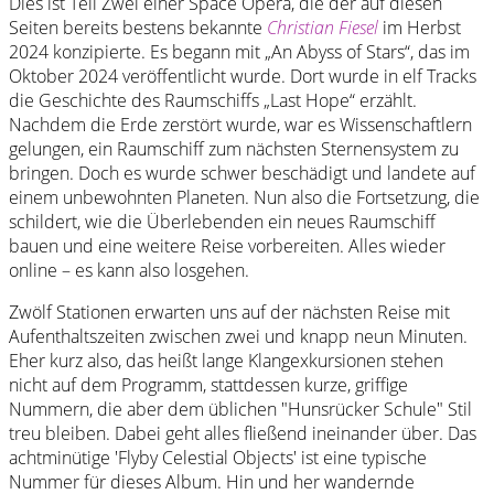
Dies ist Teil Zwei einer Space Opera, die der auf diesen
Seiten bereits bestens bekannte
Christian Fiesel
im Herbst
2024 konzipierte. Es begann mit „An Abyss of Stars“, das im
Oktober 2024 veröffentlicht wurde. Dort wurde in elf Tracks
die Geschichte des Raumschiffs „Last Hope“ erzählt.
Nachdem die Erde zerstört wurde, war es Wissenschaftlern
gelungen, ein Raumschiff zum nächsten Sternensystem zu
bringen. Doch es wurde schwer beschädigt und landete auf
einem unbewohnten Planeten. Nun also die Fortsetzung, die
schildert, wie die Überlebenden ein neues Raumschiff
bauen und eine weitere Reise vorbereiten. Alles wieder
online – es kann also losgehen.
Zwölf Stationen erwarten uns auf der nächsten Reise mit
Aufenthaltszeiten zwischen zwei und knapp neun Minuten.
Eher kurz also, das heißt lange Klangexkursionen stehen
nicht auf dem Programm, stattdessen kurze, griffige
Nummern, die aber dem üblichen "Hunsrücker Schule" Stil
treu bleiben. Dabei geht alles fließend ineinander über. Das
achtminütige 'Flyby Celestial Objects' ist eine typische
Nummer für dieses Album. Hin und her wandernde