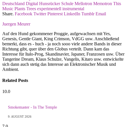
Deutschland
Digital
Hunsrücker Schule
Mellotron
Memotron
This
Music Plants Trees
experimentell
instrumental
Share.
Facebook
Twitter
Pinterest
LinkedIn
Tumblr
Email
Juergen Meurer
Auf den Hund gekommener Proggie, aufgewachsen mit Yes,
Genesis, Gentle Giant, King Crimson, VdGG usw. Anschließend
bemerkt, dass es - huch - ja noch sooo viele andere Bands in dieser
Richtung gibt, quer über den Globus verteilt. Dann kam das
Interesse für Italo-Prog, Skandinavier, Japaner, Franzosen usw. Über
Tangerine Dream, Klaus Schulze, Vangelis, Kitaro usw. entwickelte
sich dann auch stetig das Interesse an Elektronischer Musik und
Ambient.
Related
Posts
10.0
Smokemaster - In The Temple
9. AUGUST 2026
7.0