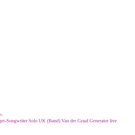
en
ger-Songwriter
Solo
UK (Band)
Van der Graaf Generator
live