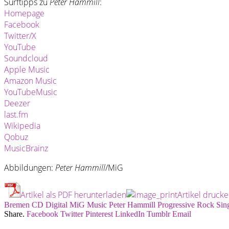
Surftipps zu
Peter Hammill
:
Homepage
Facebook
Twitter/X
YouTube
Soundcloud
Apple Music
Amazon Music
YouTubeMusic
Deezer
last.fm
Wikipedia
Qobuz
MusicBrainz
Abbildungen:
Peter Hammill
/MiG
Artikel als PDF herunterladen
Artikel druck
Bremen
CD
Digital
MiG Music
Peter Hammill
Progressive Rock
Sin
Share.
Facebook
Twitter
Pinterest
LinkedIn
Tumblr
Email