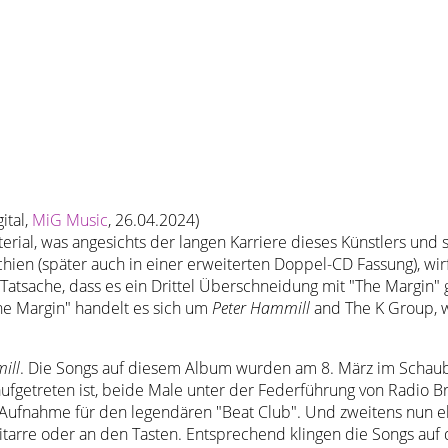
ital,
MiG Music
, 26.04.2024)
terial, was angesichts der langen Karriere dieses Künstlers und 
hien (später auch in einer erweiterten Doppel-CD Fassung), wirft
atsache, dass es ein Drittel Überschneidung mit "The Margin" g
he Margin" handelt es sich um
Peter Hammill
and The K Group, w
ill
. Die Songs auf diesem Album wurden am 8. März im Schaub
aufgetreten ist, beide Male unter der Federführung von Radio B
 Aufnahme für den legendären "Beat Club". Und zweitens nun eb
tarre oder an den Tasten. Entsprechend klingen die Songs auf