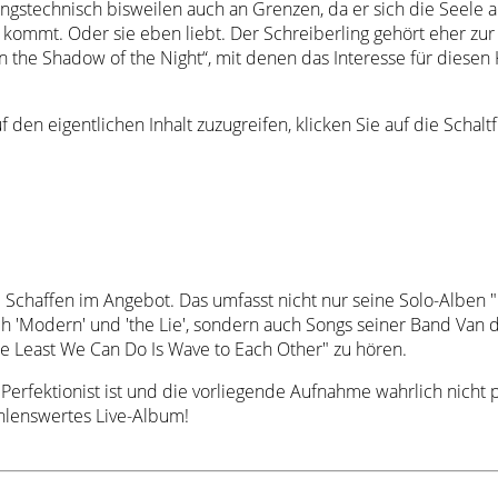
gstechnisch bisweilen auch an Grenzen, da er sich die Seele a
ar kommt. Oder sie eben liebt. Der Schreiberling gehört eher z
n the Shadow of the Night“, mit denen das Interesse für diese
f den eigentlichen Inhalt zuzugreifen, klicken Sie auf die Schal
Schaffen im Angebot. Das umfasst nicht nur seine Solo-Alben "Pa
 'Modern' und 'the Lie', sondern auch Songs seiner Band Van de
he Least We Can Do Is Wave to Each Other" zu hören.
Perfektionist ist und die vorliegende Aufnahme wahrlich nicht p
hlenswertes Live-Album!